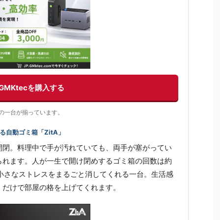
GMKtecを購入する
充実の一台が揃っています。
自動ゴミ箱「ZitA」
開閉。料理中で手が汚れていても、両手が塞がってい
られます。人が一生で開け閉めするゴミ箱の回数は約
の小さなストレスをまるごと消してくれる一台。生活感
くだけで部屋の格を上げてくれます。