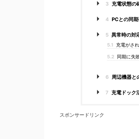
3
充電状態の
4
PCとの同
5
異常時の対
5.1
充電がされ
5.2
同期に失
6
周辺機器と
7
充電ドック
スポンサードリンク