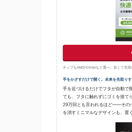
チップもAMDやIntelなど選べ、安くて
手をかざすだけで開く。未来を先取りする
手を近づけるだけでフタが自動で
ても、フタに触れずにゴミを捨て
29万回とも言われるほど——そ
を消すミニマルなデザインも、置