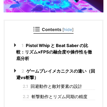
Contents
[
hide
]
1
Pistol Whip と Beat Saber の比
較：リズム×FPSの融合度や操作性を徹
底分析
2
ゲームプレイメカニクスの違い（回
避vs斬撃）
2.1
回避動作と敵対要素の設計
2.2
斬撃動作とリズム同期の精度