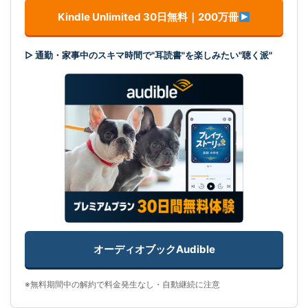
Kindle Unlimited 30日無料｜200万冊
▷ 通勤・家事中のスキマ時間で"耳読書"を楽しみたい"聴く派"
オーディオブックAudible
※無料期間中の解約で料金発生なし・自動継続に注意