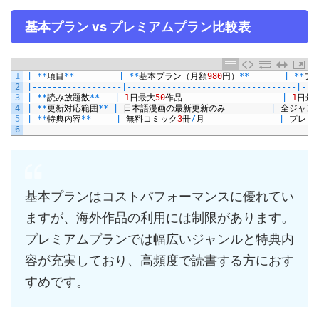
基本プラン vs プレミアムプラン比較表
1
|
*
*
項目
*
*
|
*
*
基本プラン（月額
980
円）
*
*
|
*
*
プ
2
|
--
--
--
--
--
--
--
--
--
|
--
--
--
--
--
--
--
--
--
--
--
--
--
--
--
--
--
|
--
-
3
|
*
*
読み放題数
*
*
|
1
日最大
50
作品
|
1
日最
4
|
*
*
更新対応範囲
*
*
|
日本語漫画の最新更新のみ
|
全ジャン
5
|
*
*
特典内容
*
*
|
無料コミック
3
冊
/
月
|
プレミ
6
基本プランはコストパフォーマンスに優れてい
ますが、海外作品の利用には制限があります。
プレミアムプランでは幅広いジャンルと特典内
容が充実しており、高頻度で読書する方におす
すめです。