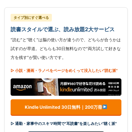
タイプ別にすぐ選べる
読書スタイルで選ぶ、読み放題2大サービス
"読む"と"聴く"は脳の使い方が違うので、どちらが合うかは
試すのが早道。どちらも30日無料なので"両方試して好きな
方を残す"が賢い使い方です。
▷ 小説・漫画・ラノベをページをめくって没入したい"読む派"
Kindle Unlimited 30日無料｜200万冊
▷ 通勤・家事中のスキマ時間で"耳読書"を楽しみたい"聴く派"