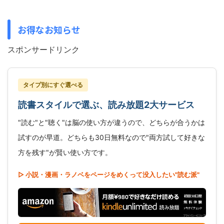
お得なお知らせ
スポンサードリンク
タイプ別にすぐ選べる
読書スタイルで選ぶ、読み放題2大サービス
"読む"と"聴く"は脳の使い方が違うので、どちらが合うかは
試すのが早道。どちらも30日無料なので"両方試して好きな
方を残す"が賢い使い方です。
▷ 小説・漫画・ラノベをページをめくって没入したい"読む派"