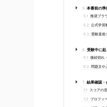
5
本番前の準
5.1
推奨ブラ
5.2
公式学習
5.3
受験直前
6
受験中に起
6.1
接続切れ
6.2
問題文や
7
結果確認・
7.1
スコアの見
7.2
プロフィ