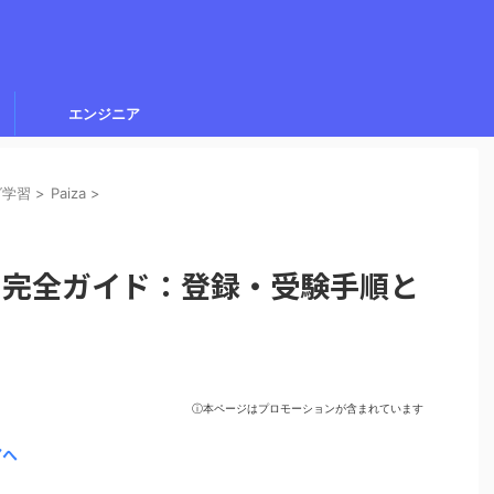
エンジニア
グ学習
>
Paiza
>
ック完全ガイド：登録・受験手順と
ⓘ本ページはプロモーションが含まれています
アへ