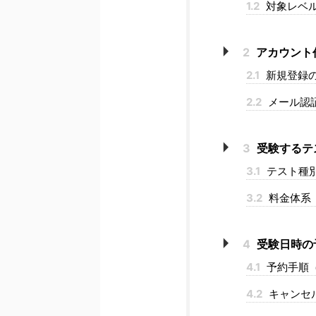
1.2
対象レベ
2
アカウント
2.1
新規登録
2.2
メール認
3
受験するテ
3.1
テスト種
3.2
料金体系（
4
受験日時の
4.1
予約手順
4.2
キャンセ