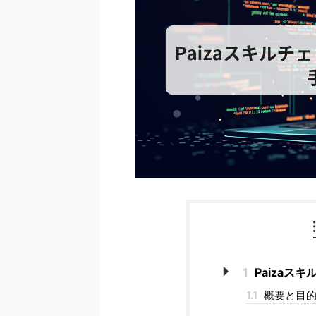
1
Paizaス
1.1
概要と目