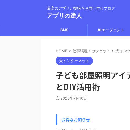
最高のアプリと技術をお届けするブログ
アプリの達人
SNS
AIエージェント
HOME
>
仕事環境・ガジェット
>
光イン
光インターネット
子ども部屋照明アイ
とDIY活用術
2026年7月10日
お得なお知らせ