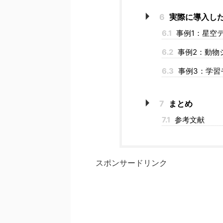
6
実際に導入し
6.1
事例1：星空テー
6.2
事例2：動物シ
6.3
事例3：学習モ
7
まとめ
7.1
参考文献
スポンサードリンク