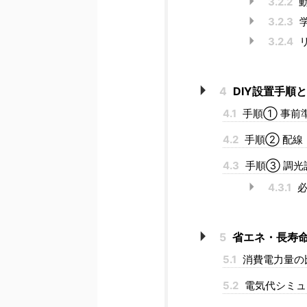
3.2.2
動
3.2.3
3.2.4
4
DIY設置手順
4.1
手順① 事前
4.2
手順② 配線
4.3
手順③ 調光
4.3.1
必
5
省エネ・長寿命
5.1
消費電力量の
5.2
電気代シミュ