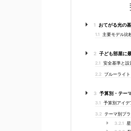
1
おてがる光の基
1.1
主要モデル比較（
2
子ども部屋に最
2.1
安全基準と設
2.2
ブルーライト
3
予算別・テーマ
3.1
予算別アイデア
3.2
テーマ別プラ
3.2.1
星