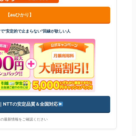
【auひかり】
で"安定的で止まらない"回線が欲しい人
｜NTTの安定品質＆全国対応
トの最新情報をご確認ください