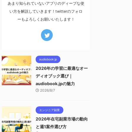
あまり知られていないアプリのディープな使
い方を解説していきます！twitterのフォロ
ーもよろしくお願いいたします！
audiobook jp
2026年の学習に最適なオー
ディオブック選び｜
audiobook.jpの魅力
2026/8/7
エンジニア副業
2026年在宅副業市場の動向
と週1案件選び方