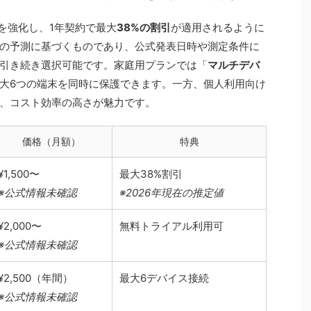
を強化し、1年契約で最大
38%の割引
が適用されるように
の予測に基づくものであり、公式発表日時や測定条件に
引き続き選択可能です。家庭用プランでは「
マルチデバ
大6つの端末を同時に保護できます。一方、個人利用向け
、コスト効率の高さが魅力です。
価格（月額）
特典
¥1,500〜
最大38%割引
※公式情報未確認
※2026年現在の推定値
¥2,000〜
無料トライアル利用可
※公式情報未確認
¥2,500（年間）
最大6デバイス接続
※公式情報未確認