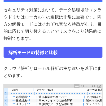
セキュリティ対策において、データ処理場所（クラ
ウドまたはローカル）の選択は非常に重要です。両
方の解析モードにはそれぞれ異なる特徴があり、目
的に応じて切り替えることでリスクをより効果的に
抑制できます。
解析モードの特徴と比較
クラウド解析とローカル解析の主な違いを以下にま
とめます。
1
|
項目
|
クラウド解析
|
ローカル解析
2
|
--
--
--
--
--
--
--
|
--
--
--
--
--
--
--
--
--
--
--
--
--
--
--
-
|
--
--
--
--
--
3
|
*
*
処理場所
*
*
|
通信事業者のサーバー
|
PC
や端末のロ
4
|
*
*
分析対象
*
*
|
サーバサイドでの統合解析
|
端末内での即時
5
|
*
*
メリット
*
*
|
大規模なデータを活用可能
|
プライバシー保