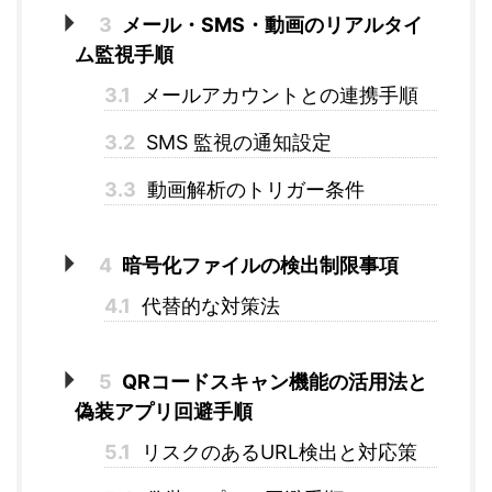
3
メール・SMS・動画のリアルタイ
ム監視手順
3.1
メールアカウントとの連携手順
3.2
SMS 監視の通知設定
3.3
動画解析のトリガー条件
4
暗号化ファイルの検出制限事項
4.1
代替的な対策法
5
QRコードスキャン機能の活用法と
偽装アプリ回避手順
5.1
リスクのあるURL検出と対応策