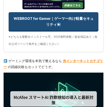
WEBROOT for Gamer｜ゲーマー向け軽量セキュ
リティ
※どちらも複数台インストール可。30日無料体験／返金保証あり（各
社公式ページで条件をご確認ください）
ゲーミング環境を本気で整えるなら
光インターネットカテゴリ
ー
の回線比較もセットでどうぞ。