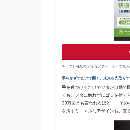
チップもAMDやIntelなど選べ、安くて
手をかざすだけで開く。未来を先取りする
手を近づけるだけでフタが自動で
ても、フタに触れずにゴミを捨て
29万回とも言われるほど——そ
を消すミニマルなデザインも、置