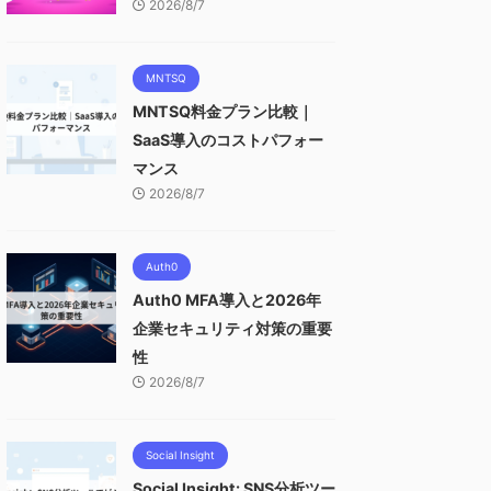
2026/8/7
MNTSQ
MNTSQ料金プラン比較｜
SaaS導入のコストパフォー
マンス
2026/8/7
Auth0
Auth0 MFA導入と2026年
企業セキュリティ対策の重要
性
2026/8/7
Social Insight
Social Insight: SNS分析ツー