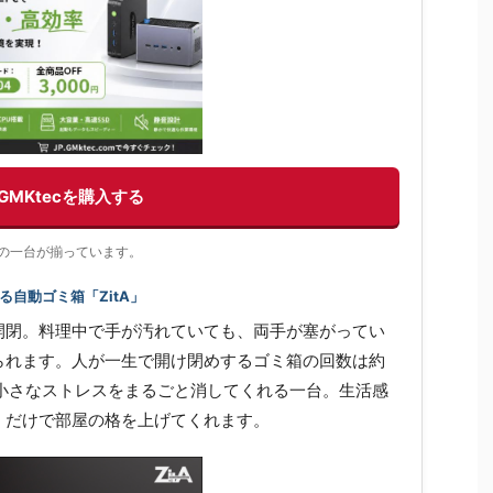
GMKtecを購入する
充実の一台が揃っています。
自動ゴミ箱「ZitA」
開閉。料理中で手が汚れていても、両手が塞がってい
られます。人が一生で開け閉めするゴミ箱の回数は約
の小さなストレスをまるごと消してくれる一台。生活感
くだけで部屋の格を上げてくれます。