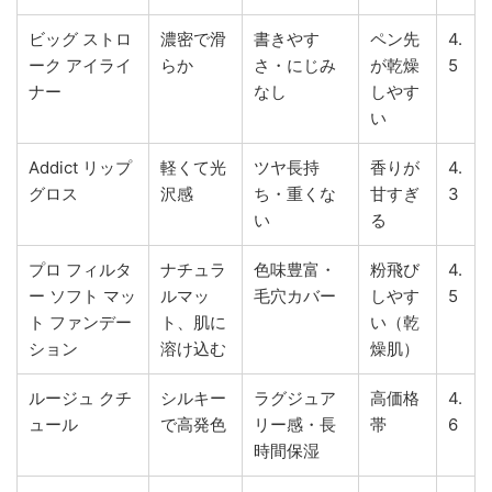
ビッグ ストロ
濃密で滑
書きやす
ペン先
4.
ーク アイライ
らか
さ・にじみ
が乾燥
5
ナー
なし
しやす
い
Addict リップ
軽くて光
ツヤ長持
香りが
4.
グロス
沢感
ち・重くな
甘すぎ
3
い
る
プロ フィルタ
ナチュラ
色味豊富・
粉飛び
4.
ー ソフト マッ
ルマッ
毛穴カバー
しやす
5
ト ファンデー
ト、肌に
い（乾
ション
溶け込む
燥肌）
ルージュ クチ
シルキー
ラグジュア
高価格
4.
ュール
で高発色
リー感・長
帯
6
時間保湿