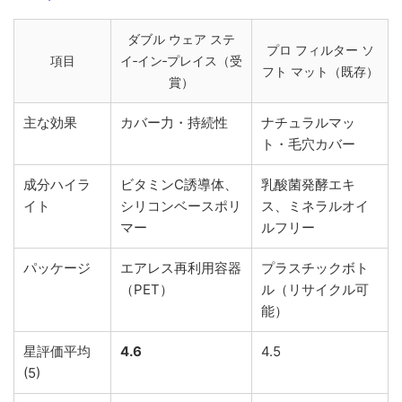
ダブル ウェア ステ
プロ フィルター ソ
項目
イ‑イン‑プレイス（受
フト マット（既存）
賞）
主な効果
カバー力・持続性
ナチュラルマッ
ト・毛穴カバー
成分ハイラ
ビタミンC誘導体、
乳酸菌発酵エキ
イト
シリコンベースポリ
ス、ミネラルオイ
マー
ルフリー
パッケージ
エアレス再利用容器
プラスチックボト
（PET）
ル（リサイクル可
能）
星評価平均
4.6
4.5
(5)