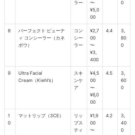
ラー
〜
0
¥5,0
00
8
パーフェクト ビューテ
コン
¥2,7
4.4
3,
ィ コンシーラー（カネ
シー
00
80
ボウ）
ラー
〜
0
¥3,
400
9
Ultra Facial
スキ
¥4,5
4.5
3,
Cream（Kiehl’s）
ンケ
00
60
ア
〜
0
¥6,0
00
1
マットリップ（3CE）
リッ
¥1,9
4.2
3,
0
プス
00
40
ティ
〜
0