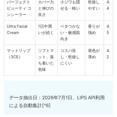
パーフェクト
カバー力
小ジワも隠
乾燥し
4.
ビューティ コ
と伸びの
せる・軽い
やすい
4
ンシーラー
良さ
Ultra Facial
1日中潤
ベタつかな
香りが
4.
Cream
いが続く
い・敏感肌
強め
5
向き
マットリップ
ソフトマ
コスパ良
発色が
4.
（3CE）
ット、落
し・乾燥し
薄め
2
ち着いた
にくい
色味
データ抽出日：2026年7月1日、LIPS API利用
による自動集計[^6]