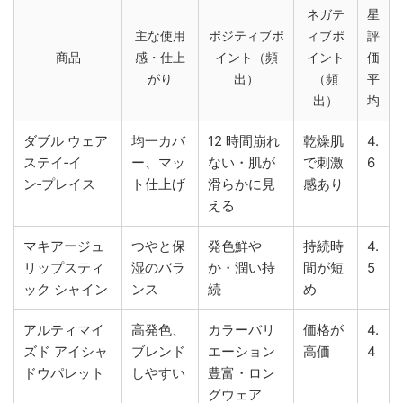
ネガテ
星
主な使用
ポジティブポ
ィブポ
評
商品
感・仕上
イント（頻
イント
価
がり
出）
（頻
平
出）
均
ダブル ウェア
均一カバ
12 時間崩れ
乾燥肌
4.
ステイ‑イ
ー、マッ
ない・肌が
で刺激
6
ン‑プレイス
ト仕上げ
滑らかに見
感あり
える
マキアージュ
つやと保
発色鮮や
持続時
4.
リップスティ
湿のバラ
か・潤い持
間が短
5
ック シャイン
ンス
続
め
アルティマイ
高発色、
カラーバリ
価格が
4.
ズド アイシャ
ブレンド
エーション
高価
4
ドウパレット
しやすい
豊富・ロン
グウェア