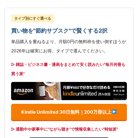
タイプ別にすぐ選べる
買い物を"節約サブスク"で賢くする2択
単品購入を重ねるより、月額0円の無料枠を使い倒すほうが
2026年は確実にお得。タイプで選んでください。
▷ 雑誌・ビジネス書・漫画をまとめて安く読みたい"毎月何冊も
買う派"
Kindle Unlimited 30日無料｜200万冊以上
▷ 通勤中や家事中に"ながら聴き"で情報収集したい"時短派"