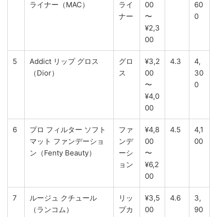
ライナー（MAC）
ライ
00
60
ナー
〜
0
¥2,3
00
5
Addict リップ グロス
グロ
¥3,2
4.3
4,
（Dior）
ス
00
30
〜
0
¥4,0
00
6
プロ フィルター ソフト
ファ
¥4,8
4.5
4,1
マット ファンデーショ
ンデ
00
00
ン（Fenty Beauty）
ーシ
〜
ョン
¥6,2
00
7
ルージュ クチュール
リッ
¥3,5
4.6
3,
（ランコム）
プカ
00
90