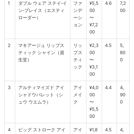
1
ダブル ウェア ステイ‑イ
ファ
¥5,5
4.6
7,2
ン‑プレイス（エスティ
ンデ
00
00
ローダー）
ーシ
〜
ョン
¥7,2
00
2
マキアージュ リップス
リッ
¥2,3
4.5
5,
ティック シャイン（資
プス
00
80
生堂）
ティ
〜
0
ック
¥3,1
00
3
アルティマイズド アイ
アイ
¥4,0
4.4
4,
シャドウパレット（シ
メイ
00
90
ュウ ウエムラ）
ク
〜
0
¥5,5
00
4
ビッグ ストローク アイ
アイ
¥1,8
4.5
4,