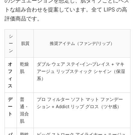
のシチュエーションを想定し、肌タイプごとにベス
トな組み合わせを提案しています。全て LIPS の高
評価商品です。
シ
ー
肌質
推奨アイテム（ファンデ/リップ）
ン
オ
乾燥
ダブル ウェア ステイ‑イン‑プレイス + マキ
フ
肌
アージュ リップスティック シャイン（保湿
ィ
系）
ス
デ
普
プロ フィルター ソフト マット ファンデー
ー
通・
ション + Addict リップ グロス（ツヤ感）
ト
混合
肌
パ
脂性
ビッグ ストローク アイライナー + ルージュ