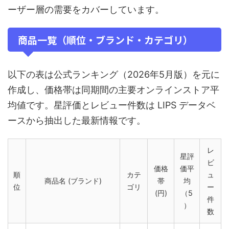
ーザー層の需要をカバーしています。
商品一覧（順位・ブランド・カテゴリ）
以下の表は公式ランキング（2026年5月版）を元に
作成し、価格帯は同期間の主要オンラインストア平
均値です。星評価とレビュー件数は LIPS データベ
ースから抽出した最新情報です。
レ
星評
ビ
価格
価平
順
カテ
ュ
商品名 (ブランド)
帯
均
位
ゴリ
ー
(円)
（5
件
）
数