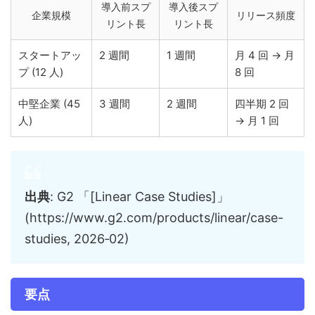
導入前スプ
導入後スプ
企業規模
リリース頻度
リント長
リント長
スタートアッ
2 週間
1 週間
月 4 回 → 月
プ (12 人)
8 回
中堅企業 (45
3 週間
2 週間
四半期 2 回
人)
→ 月 1 回
出典
: G2 「[Linear Case Studies]」
(https://www.g2.com/products/linear/case-
studies, 2026‑02)
要点