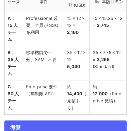
ケース
条件
Jira 年額 (USD)
額 (USD)
A：
Professional 必
15 × 12 ×
15 × 15.25 × 12
15 人
要、全員が SSO
12 =
=
2,745
チー
を利用
2,160
ム
B：
標準機能で十
35 × 12 ×
35 × 7.75 × 12
35 人
分、SAML 不要
12 =
=
3,255
チー
5,040
(Standard)
ム
C：
Enterprise 要件
約
約
80 人
（無制限 API）
14,400
（
12,000
（Enter
チー
見積も
prise 見積）
ム
り）
考察