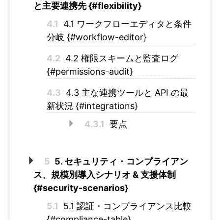
と主要連携先 {#flexibility}
4.1
4.1 ワークフローエディタと条件
分岐 {#workflow-editor}
4.2
4.2 権限スキームと監査ログ
{#permissions-audit}
4.3
4.3 主な連携ツールと API の最
新状況 {#integrations}
4.3.1
要点
5
5. セキュリティ・コンプライアン
ス、規模別導入シナリオ & 支援体制
{#security-scenarios}
5.1
5.1 認証・コンプライアンス比較
{#compliance-table}