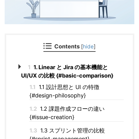
Contents
[
hide
]
1
1. Linear と Jira の基本機能と
UI/UX の比較 {#basic-comparison}
1.1
1.1 設計思想と UI の特徴
{#design-philosophy}
1.2
1.2 課題作成フローの違い
{#issue-creation}
1.3
1.3 スプリント管理の比較
{#sprint-management}