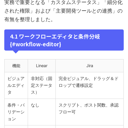
実務で重要となる「カスタムステータス」「細分化
された権限」および「主要開発ツールとの連携」の
有無を整理しました。
4.1 ワークフローエディタと条件分岐
{#workflow-editor}
機能
Linear
Jira
ビジュア
非対応（固
完全ビジュアル、ドラッグ＆ド
ルエディ
定ステータ
ロップで遷移設定
タ
ス）
条件・バ
なし
スクリプト、ポスト関数、承認
リデーシ
フロー可
ョン