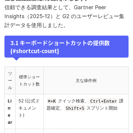
信頼できる調査結果として、Gartner Peer
Insights（2025‑12）と G2 のユーザーレビュー集
計データを使用しました。
3.1 キーボードショートカットの提供数
{#shortcut-count}
ツ
標準ショー
ー
主な操作例
トカット数
ル
Li
52 (公式ド
クイック検索、
課
⌘+K
Ctrl+Enter
n
キュメン
題確定、
スプリント開始
Shift+S
e
ト)
ar