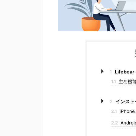
1
Lifebe
1.1
主な機
2
インストール
2.1
iPhone
2.2
Androi