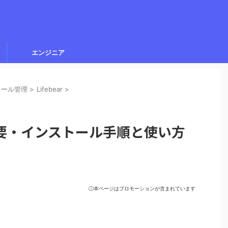
エンジニア
ュール管理
>
Lifebear
>
の概要・インストール手順と使い方
ⓘ本ページはプロモーションが含まれています