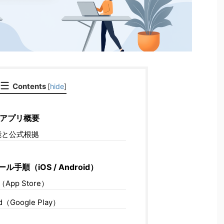
Contents
[
hide
]
ar アプリ概要
能と公式根拠
手順（iOS / Android）
（App Store）
d（Google Play）