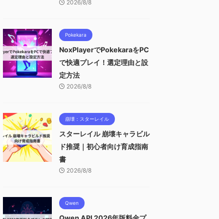
2026/8/8
Pokekara
NoxPlayerでPokekaraをPC
で快適プレイ！選定理由と設
定方法
2026/8/8
崩壊：スターレイル
スターレイル 崩壊キャラビル
ド推奨｜初心者向け育成指南
書
2026/8/8
Qwen
Qwen API 2026年版料金プ