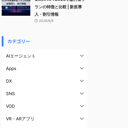
ランの特徴と比較 | 新規導
入・割引情報
2026/8/8
カテゴリー
AIエージェント
Apps
DX
SNS
VOD
VR・ARアプリ