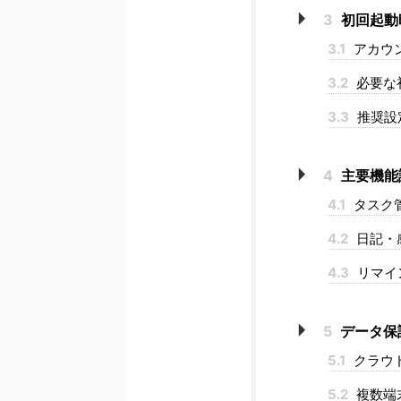
3
初回起動
3.1
アカウ
3.2
必要な
3.3
推奨設
4
主要機能
4.1
タスク
4.2
日記・
4.3
リマイ
5
データ保
5.1
クラウ
5.2
複数端