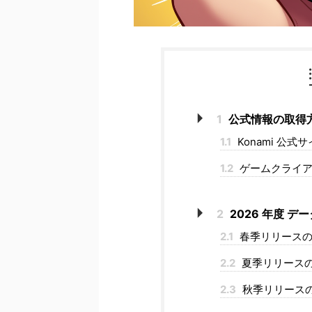
1
公式情報の取得
1.1
Konami 公
1.2
ゲームクライア
2
2026 年度 
2.1
春季リリースの
2.2
夏季リリース
2.3
秋季リリース