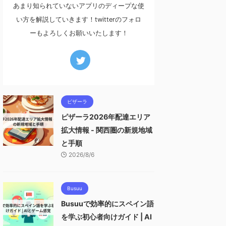
あまり知られていないアプリのディープな使
い方を解説していきます！twitterのフォロ
ーもよろしくお願いいたします！
ピザーラ
ピザーラ2026年配達エリア
拡大情報 - 関西圏の新規地域
と手順
2026/8/6
Busuu
Busuuで効率的にスペイン語
を学ぶ初心者向けガイド | AI