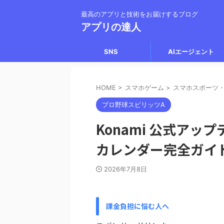
最高のアプリと技術をお届けするブログ
アプリの達人
SNS
AIエージェント
HOME
>
スマホゲーム
>
スマホスポーツ
プロ野球スピリッツA
Konami 公式アッ
カレンダー完全ガイ
2026年7月8日
課金負担に悩む人へ