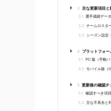
3
主な更新項目と
3.1
選手成績デー
3.2
チームロスタ
3.3
シーズン設定
4
プラットフォー
4.1
PC 版（手動
4.2
モバイル版（iOS
5
更新後の確認チ
5.1
確認すべき項
5.2
主な不具合と