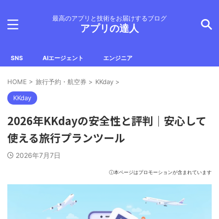
最高のアプリと技術をお届けするブログ
アプリの達人
SNS
AIエージェント
エンジニア
HOME
>
旅行予約・航空券
>
KKday
>
KKday
2026年KKdayの安全性と評判｜安心して
使える旅行プランツール
2026年7月7日
ⓘ本ページはプロモーションが含まれています