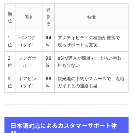
満
順
国名
足
特徴
位
度
1
バンコク
94
アクティビティの種類が豊富で、
位
（タイ）
%
現地サポートも充実
2
シンガポ
90
eSIM購入が簡単で、支払い手数
位
ール
%
料も少ない
3
ホアヒン
88
観光地の予約がスムーズで、現地
位
（タイ）
%
ガイドとの連絡も楽
日本語対応によるカスタマーサポート体