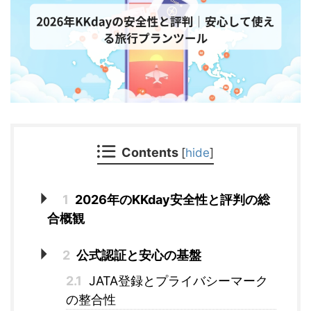
Contents
[
hide
]
1
2026年のKKday安全性と評判の総
合概観
2
公式認証と安心の基盤
2.1
JATA登録とプライバシーマーク
の整合性