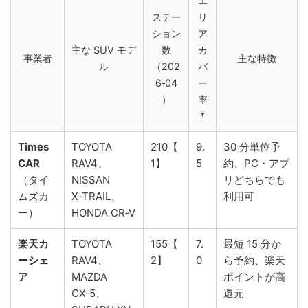
エ
ステー
リ
ション
ア
主な SUV モデ
数
カ
事業者
主な特徴
ル
（202
バ
6‑04
ー
）
率
*
Times
TOYOTA
210【
9.
30 分単位予
CAR
RAV4、
1】
5
約、PC・アプ
（タイ
NISSAN
リどちらでも
ムズカ
X‑TRAIL、
利用可
ー）
HONDA CR‑V
楽天カ
TOYOTA
155【
7.
最短 15 分か
ーシェ
RAV4、
2】
0
ら予約、楽天
ア
MAZDA
ポイントが高
CX‑5、
還元