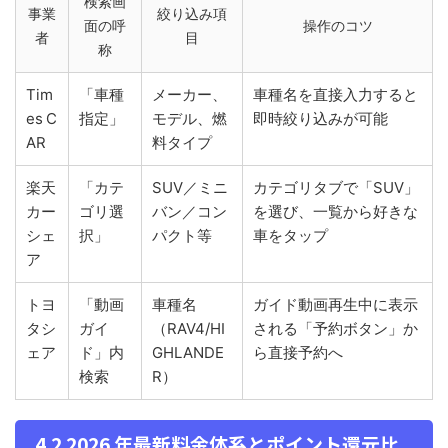
検索画
事業
絞り込み項
面の呼
操作のコツ
者
目
称
Tim
「車種
メーカー、
車種名を直接入力すると
es C
指定」
モデル、燃
即時絞り込みが可能
AR
料タイプ
楽天
「カテ
SUV／ミニ
カテゴリタブで「SUV」
カー
ゴリ選
バン／コン
を選び、一覧から好きな
シェ
択」
パクト等
車をタップ
ア
トヨ
「動画
車種名
ガイド動画再生中に表示
タシ
ガイ
（RAV4/HI
される「予約ボタン」か
ェア
ド」内
GHLANDE
ら直接予約へ
検索
R）
4.2 2026 年最新料金体系とポイント還元比