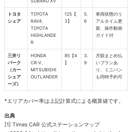
SUBARU XV
トヨタ
TOYOTA
125【
5.
車両状態のリ
シェア
RAV4、
3】
6
アルタイム更
TOYOTA
新、操作動画
HIGHLANDE
ガイド付
R
三井リ
HONDA
85【4
3.
月額まとめ払
パーク
CR‑V、
】
9
いプランあ
（カー
MITSUBISHI
り、ミニバン
シェア
OUTLANDER
も同時予約可
ーズ）
*エリアカバー率は上記計算式による概算値です。
出典
[1] Times CAR 公式ステーションマップ