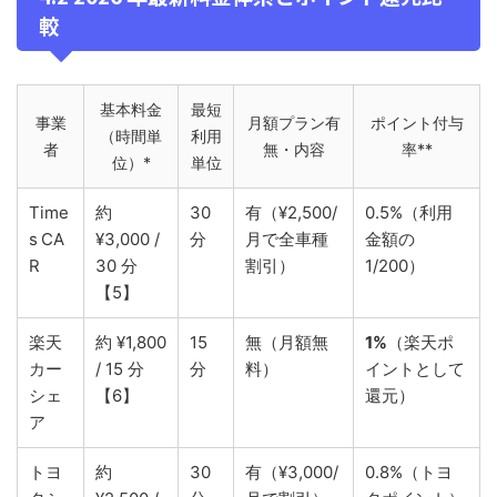
較
基本料金
最短
事業
月額プラン有
ポイント付与
（時間単
利用
者
無・内容
率**
位）*
単位
Time
約
30
有（¥2,500/
0.5%（利用
s CA
¥3,000 /
分
月で全車種
金額の
R
30 分
割引）
1/200）
【5】
楽天
約 ¥1,800
15
無（月額無
1%
（楽天ポ
カー
/ 15 分
分
料）
イントとして
シェ
【6】
還元）
ア
トヨ
約
30
有（¥3,000/
0.8%（トヨ