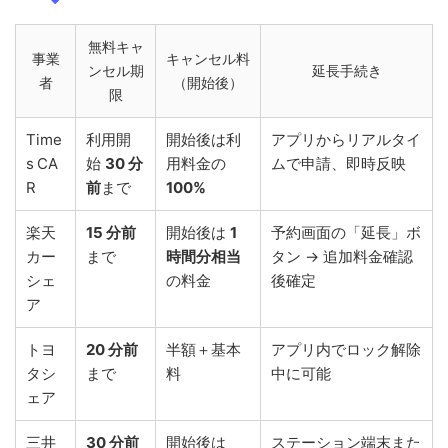
無料キャ
事業
キャンセル料
ンセル期
延長手続き
者
（開始後）
限
Time
利用開
開始後は利
アプリからリアルタイ
s CA
始
30 分
用料金の
ムで申請、即時反映
R
前
まで
100%
楽天
15 分前
開始後は
1
予約画面の「延長」ボ
カー
まで
時間分相当
タン → 追加料金確認
シェ
の料金
後確定
ア
トヨ
20 分前
半額＋基本
アプリ内でロック解除
タシ
まで
料
中に可能
ェア
三井
30 分前
開始後は
ステーション端末また