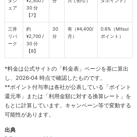
タシ
¥2,500 /
分
月で割引）
タポイント）
ェア
30 分
【7】
三井
約
30
有（¥4,400/
0.6%（Mitsui
リパ
¥2,700 /
分
月）
ポイント）
ーク
30 分
【8】
*料金は公式サイトの「料金表」ページを基に算出
し、2026‑04 時点で確認したものです。
**ポイント付与率は各社が公表している「ポイント
還元率」または「利用金額に対する換算レート」を
もとに計算しています。キャンペーン等で変動する
可能性があります。
出典