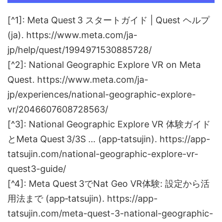
[^1]: Meta Quest 3 スタートガイド | Quest ヘルプ
(ja). https://www.meta.com/ja-
jp/help/quest/1994971530885728/
[^2]: National Geographic Explore VR on Meta
Quest. https://www.meta.com/ja-
jp/experiences/national-geographic-explore-
vr/2046607608728563/
[^3]: National Geographic Explore VR 体験ガイド
とMeta Quest 3/3S … (app‑tatsujin). https://app-
tatsujin.com/national-geographic-explore-vr-
quest3-guide/
[^4]: Meta Quest 3でNat Geo VR体験: 設定から活
用法まで (app‑tatsujin). https://app-
tatsujin.com/meta-quest-3-national-geographic-