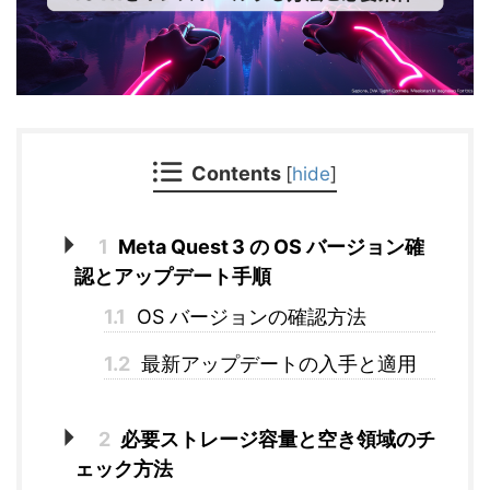
Contents
[
hide
]
1
Meta Quest 3 の OS バージョン確
認とアップデート手順
1.1
OS バージョンの確認方法
1.2
最新アップデートの入手と適用
2
必要ストレージ容量と空き領域のチ
ェック方法