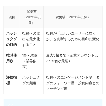
変更前
項目
（2025年以
変更後（2026年以降）
前）
ハッシ
投稿への露
投稿が「正しいユーザーに届く
ュタグ
出を最大化
か」を判断するための目印に変化
の目的
すること
推奨使
10〜30個
最大
5個まで
（企業アカウントは
用数
（業界依
3〜5個が最適）
存）
評価指
ハッシュタ
投稿へのエンゲージメント率、タ
標
グの頻度
グのフォロワー層・投稿内容との
マッチング度