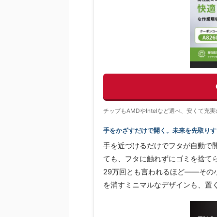
チップもAMDやIntelなど選べ、安くて
手をかざすだけで開く。未来を先取りする
手を近づけるだけでフタが自動で
ても、フタに触れずにゴミを捨て
29万回とも言われるほど——そ
を消すミニマルなデザインも、置