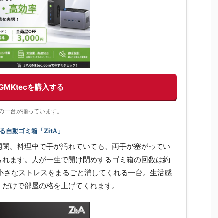
GMKtecを購入する
充実の一台が揃っています。
自動ゴミ箱「ZitA」
開閉。料理中で手が汚れていても、両手が塞がってい
られます。人が一生で開け閉めするゴミ箱の回数は約
の小さなストレスをまるごと消してくれる一台。生活感
くだけで部屋の格を上げてくれます。