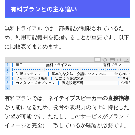
有料プランとの主な違い
無料トライアルでは一部機能が制限されているた
め、利用可能範囲を把握することが重要です。以下
に比較表でまとめます。
1
|
項目
|
無料トライアル
|
有料プラン
2
|
--
--
--
--
--
--
--
|
--
--
--
--
--
--
--
--
--
--
--
--
--
--
|
--
--
--
--
--
--
-
3
|
学習コンテンツ
|
基本的な文法・会話レッスンのみ
|
全てのレベ
4
|
フィードバック機能
|
AI
による確認のみ
|
*
*
ネイテ
5
|
カスタマイズオプション
|
課題設定不可
|
学習計
6
有料プランでは、
ネイティブスピーカーの直接指導
が可能になるため、発音や表現力の向上に特化した
学習が可能です。ただし、このサービスがブランド
イメージと完全に一致しているか確認が必要です。