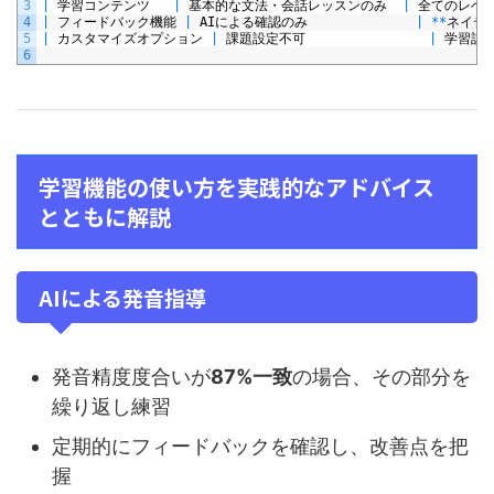
3
|
学習コンテンツ
|
基本的な文法・会話レッスンのみ
|
全てのレベ
4
|
フィードバック機能
|
AI
による確認のみ
|
*
*
ネイテ
5
|
カスタマイズオプション
|
課題設定不可
|
学習計
6
学習機能の使い方を実践的なアドバイス
とともに解説
AIによる発音指導
発音精度度合いが
87%一致
の場合、その部分を
繰り返し練習
定期的にフィードバックを確認し、改善点を把
握