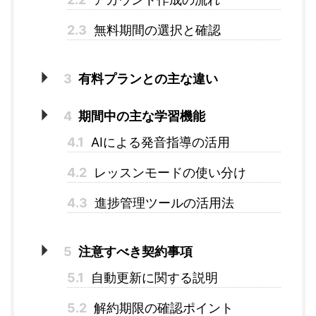
2.3
無料期間の選択と確認
3
有料プランとの主な違い
4
期間中の主な学習機能
4.1
AIによる発音指導の活用
4.2
レッスンモードの使い分け
4.3
進捗管理ツールの活用法
5
注意すべき契約事項
5.1
自動更新に関する説明
5.2
解約期限の確認ポイント