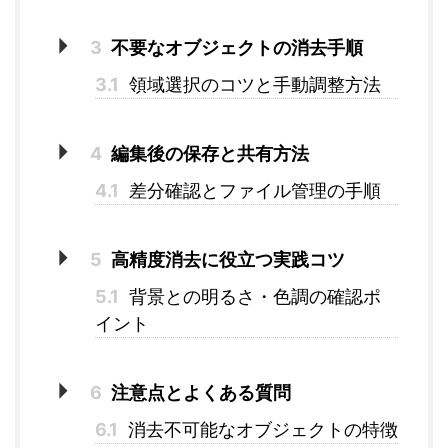
3
不要なオブジェクトの消去手順
3.1
領域選択のコツと手動調整方法
4
編集後の保存と共有方法
4.1
差分確認とファイル管理の手順
5
高精度消去に役立つ実践コツ
5.1
背景との明るさ・色調の確認ポ
イント
6
注意点とよくある質問
6.1
消去不可能なオブジェクトの特徴