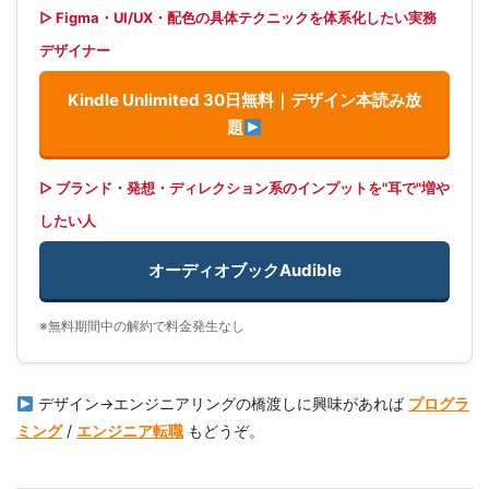
▷ Figma・UI/UX・配色の具体テクニックを体系化したい実務
デザイナー
Kindle Unlimited 30日無料｜デザイン本読み放
題
▷ ブランド・発想・ディレクション系のインプットを"耳で"増や
したい人
オーディオブックAudible
※無料期間中の解約で料金発生なし
デザイン→エンジニアリングの橋渡しに興味があれば
プログラ
ミング
/
エンジニア転職
もどうぞ。