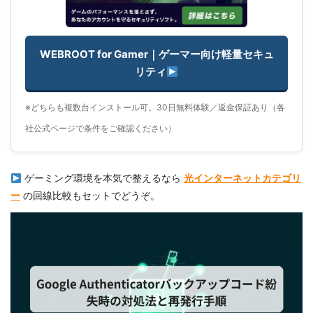
WEBROOT for Gamer｜ゲーマー向け軽量セキュ
リティ
※どちらも複数台インストール可。30日無料体験／返金保証あり（各
社公式ページで条件をご確認ください）
ゲーミング環境を本気で整えるなら
光インターネットカテゴリ
ー
の回線比較もセットでどうぞ。