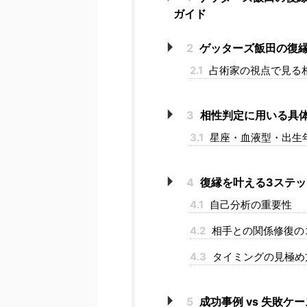
ガイド
2
ゲッターズ飯田の復
2.1
占術家の視点で見る
3
相性判定に用いる具
3.1
星座・血液型・出生
4
復縁を叶える3ステッ
4.1
自己分析の重要性
4.2
相手との関係修復の
4.3
タイミングの見極め
5
成功事例 vs 失敗ケ