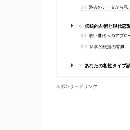
5.1
過去のデータから見
6
伝統的占術と現代恋
6.1
若い世代へのアプロ
6.2
科学的根拠の有無
7
あなたの相性タイプ
スポンサードリンク