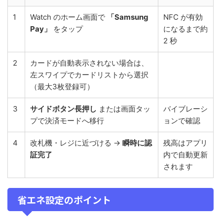
1
Watch のホーム画面で
「Samsung
NFC が有効
Pay」
をタップ
になるまで約
2 秒
2
カードが自動表示されない場合は、
左スワイプでカードリストから選択
（最大3枚登録可）
3
サイドボタン長押し
または画面タッ
バイブレーシ
プで決済モードへ移行
ョンで確認
4
改札機・レジに近づける →
瞬時に認
残高はアプリ
証完了
内で自動更新
されます
省エネ設定のポイント