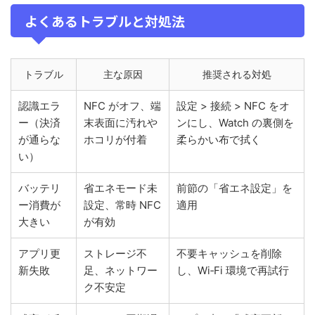
よくあるトラブルと対処法
トラブル
主な原因
推奨される対処
認識エラ
NFC がオフ、端
設定 > 接続 > NFC をオ
ー（決済
末表面に汚れや
ンにし、Watch の裏側を
が通らな
ホコリが付着
柔らかい布で拭く
い）
バッテリ
省エネモード未
前節の「省エネ設定」を
ー消費が
設定、常時 NFC
適用
大きい
が有効
アプリ更
ストレージ不
不要キャッシュを削除
新失敗
足、ネットワー
し、Wi‑Fi 環境で再試行
ク不安定