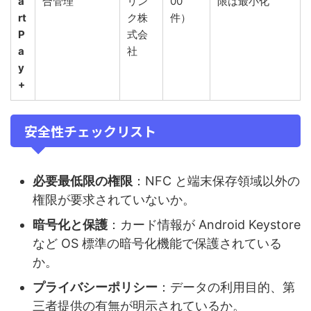
a
合管理
リン
00
限は最小化
rt
ク株
件）
P
式会
a
社
y
+
安全性チェックリスト
必要最低限の権限
：NFC と端末保存領域以外の
権限が要求されていないか。
暗号化と保護
：カード情報が Android Keystore
など OS 標準の暗号化機能で保護されている
か。
プライバシーポリシー
：データの利用目的、第
三者提供の有無が明示されているか。