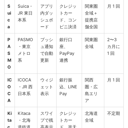
S
Suica・
アプリ
クレジッ
関東圏
月 1 回
ui
JR 東日
内ダッ
トカー
全域＋
c
本系
シュボ
ド、コン
提携店
a
ード
ビニ決済
舗全国
P
PASMO
プッシ
銀行口
関東圏
2〜3
A
・東京
ュ通知
座、
全域
カ月に
S
メトロ
で自動
PayPay
1 回
M
系
更新
連携
O
IC
ICOCA
ウィジ
銀行振
関西
月 1 回
O
・JR 西
ェット
込、LINE
圏・広
C
日本系
表示
Pay
島エリ
A
ア
Ki
Kitaca
スワイ
クレジッ
北海道
不定期
ta
・北海
プで残
トカー
全域
c
道鉄道
高表示
ド、楽天