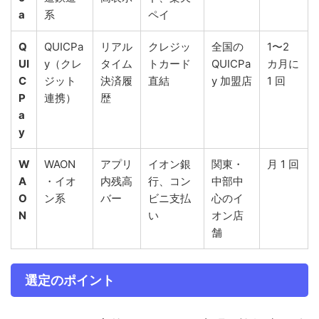
a
系
ペイ
Q
QUICPa
リアル
クレジッ
全国の
1〜2
UI
y（クレ
タイム
トカード
QUICPa
カ月に
C
ジット
決済履
直結
y 加盟店
1 回
P
連携）
歴
a
y
W
WAON
アプリ
イオン銀
関東・
月 1 回
A
・イオ
内残高
行、コン
中部中
O
ン系
バー
ビニ支払
心のイ
N
い
オン店
舗
選定のポイント