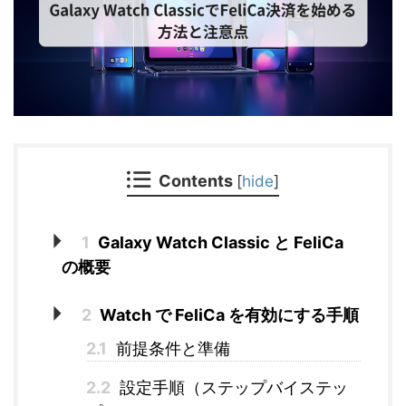
Contents
[
hide
]
1
Galaxy Watch Classic と FeliCa
の概要
2
Watch で FeliCa を有効にする手順
2.1
前提条件と準備
2.2
設定手順（ステップバイステッ