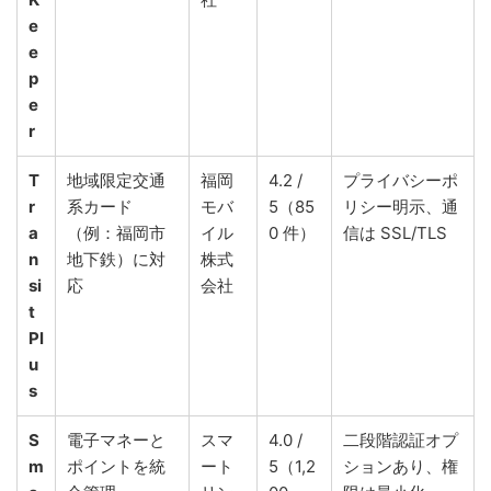
e
e
p
e
r
T
地域限定交通
福岡
4.2 /
プライバシーポ
r
系カード
モバ
5（85
リシー明示、通
a
（例：福岡市
イル
0 件）
信は SSL/TLS
n
地下鉄）に対
株式
si
応
会社
t
Pl
u
s
S
電子マネーと
スマ
4.0 /
二段階認証オプ
m
ポイントを統
ート
5（1,2
ションあり、権