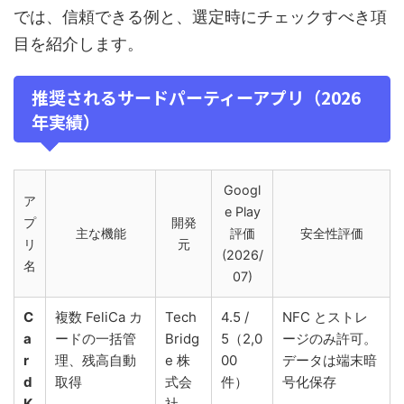
では、信頼できる例と、選定時にチェックすべき項
目を紹介します。
推奨されるサードパーティーアプリ（2026
年実績）
Googl
ア
e Play
プ
開発
主な機能
評価
安全性評価
リ
元
(2026/
名
07)
C
複数 FeliCa カ
Tech
4.5 /
NFC とストレ
a
ードの一括管
Bridg
5（2,0
ージのみ許可。
r
理、残高自動
e 株
00
データは端末暗
d
取得
式会
件）
号化保存
K
社