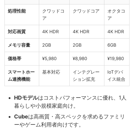
処理性能
クワッドコ
クワッドコア
オクタコ
ア
ア
対応画質
4K HDR
4K HDR
4K HDR
メモリ容量
2GB
2GB
6GB
価格帯
¥5,980
¥8,980
¥19,980
スマートホー
基本対応
インテグレー
IoTデバ
ム連携機能
ション拡充
イス統合
HDモデル
はコストパフォーマンスに優れ、1人
暮らしや小規模家庭向け。
Cube
は高画質・高スペックを求めるファミリ
ーやゲーム利用者向けです。