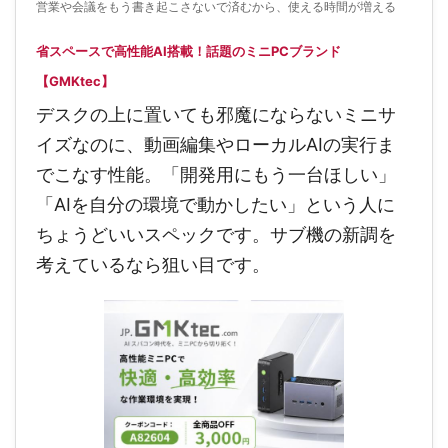
営業や会議をもう書き起こさないで済むから、使える時間が増える
省スペースで高性能AI搭載！話題のミニPCブランド
【GMKtec】
デスクの上に置いても邪魔にならないミニサ
イズなのに、動画編集やローカルAIの実行ま
でこなす性能。「開発用にもう一台ほしい」
「AIを自分の環境で動かしたい」という人に
ちょうどいいスペックです。サブ機の新調を
考えているなら狙い目です。