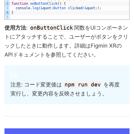
2
function
onButtonClick
(
)
{
3
console
.
log
(
&
quot
;
Button 
clicked
!
&
quot
;
)
;
4
}
5
使用方法
:
onButtonClick
関数をUIコンポーネン
トにアタッチすることで、ユーザーがボタンをクリ
ックしたときに動作します。詳細はFigmin XRの
APIドキュメントを参照してください。
注意: コード変更後は
npm run dev
を再度
実行し、変更内容を反映させましょう。