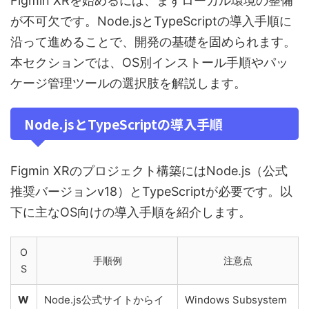
Figmin XRを始めるには、まずローカル環境の整備
が不可欠です。Node.jsとTypeScriptの導入手順に
沿って進めることで、開発の基礎を固められます。
本セクションでは、OS別インストール手順やパッ
ケージ管理ツールの選択肢を解説します。
Node.jsとTypeScriptの導入手順
Figmin XRのプロジェクト構築にはNode.js（公式
推奨バージョンv18）とTypeScriptが必要です。以
下に主なOS向けの導入手順を紹介します。
O
手順例
注意点
S
W
Node.js公式サイトからイ
Windows Subsystem