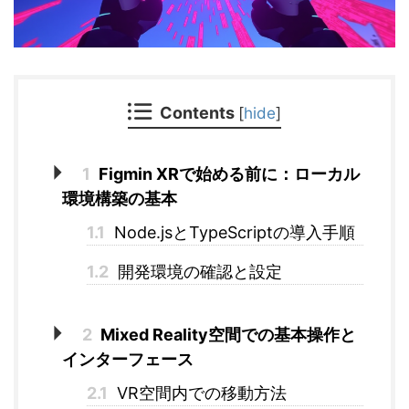
Contents
[
hide
]
1
Figmin XRで始める前に：ローカル
環境構築の基本
1.1
Node.jsとTypeScriptの導入手順
1.2
開発環境の確認と設定
2
Mixed Reality空間での基本操作と
インターフェース
2.1
VR空間内での移動方法