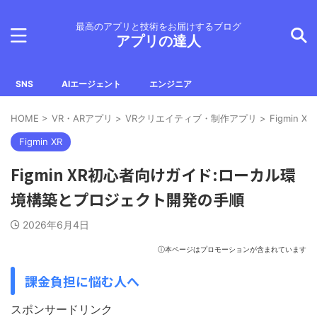
最高のアプリと技術をお届けするブログ
アプリの達人
SNS
AIエージェント
エンジニア
HOME
>
VR・ARアプリ
>
VRクリエイティブ・制作アプリ
>
Figmin XR
Figmin XR
Figmin XR初心者向けガイド:ローカル環
境構築とプロジェクト開発の手順
2026年6月4日
ⓘ本ページはプロモーションが含まれています
課金負担に悩む人へ
スポンサードリンク