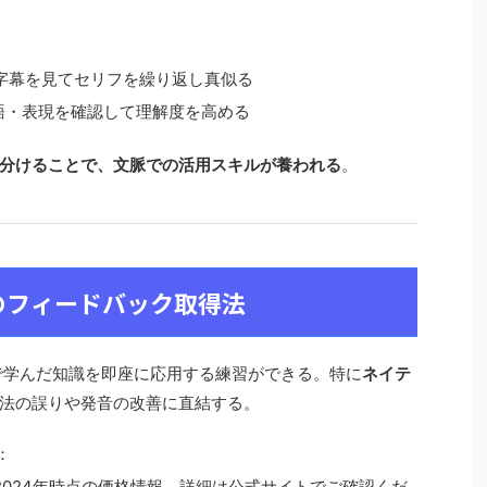
字幕を見てセリフを繰り返し真似る
だ単語・表現を確認して理解度を高める
分けることで、文脈での活用スキルが養われる
。
のフィードバック取得法
goで学んだ知識を即座に応用する練習ができる。特に
ネイテ
法の誤りや発音の改善に直結する。
：
ドル※2024年時点の価格情報、詳細は公式サイトでご確認くだ