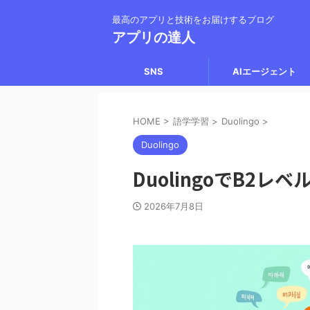
最高のアプリと技術をお届けするブログ
アプリの達人
SNS
AIエージェント
HOME
>
語学学習
>
Duolingo
>
Duolingo
DuolingoでB2レ
2026年7月8日