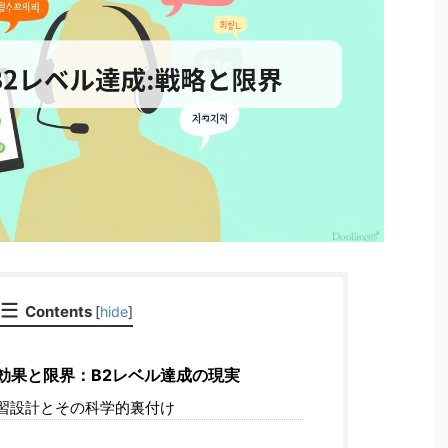
Contents
[
hide
]
学習効果と限界：B2レベル達成の現実
習設計とその科学的裏付け