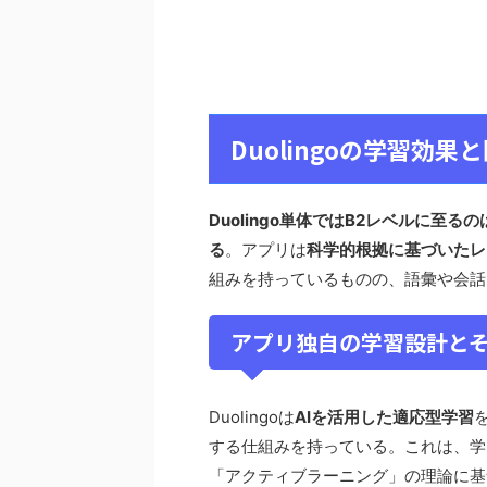
Duolingoの学習効
Duolingo単体ではB2レベルに
る
。アプリは
科学的根拠に基づいたレ
組みを持っているものの、語彙や会話
アプリ独自の学習設計と
Duolingoは
AIを活用した適応型学習
する仕組みを持っている。これは、学習心理
「アクティブラーニング」の理論に基