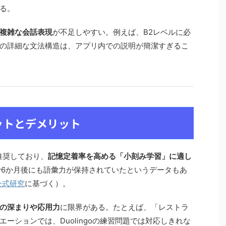
る。
複雑な会話表現
が不足しやすい。例えば、B2レベルに必
の詳細な文法構造は、アプリ内での説明が簡潔すぎるこ
ットとデメリット
を推奨しており、
記憶定着率を高める「小刻み学習」に適し
で6か月後にも語彙力が保持されていたというデータもあ
o公式研究
に基づく）。
の深まりや応用力
に限界がある。たとえば、「レストラ
ーションでは、Duolingoの練習問題では対応しきれな