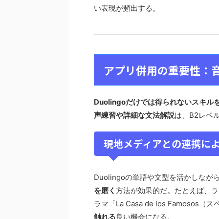
い表現が頻出する。
アプリ併用の重要性：
Duolingoだけでは得られないス
声練習や詳細な文法解説
は、B2レベ
現地メディアとの連携に
Duolingoの単語や文型を活かしなが
を磨く
方法が効果的だ。たとえば、ラテ
ラマ「La Casa de los Famos
触れる
良い機会になる。