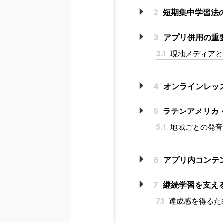
2
短期集中学習法
3
アプリ併用の重
3.1
現地メディアと
4
オンラインレッ
5
ラテンアメリカ
5.1
地域ごとの発音
6
アプリ内コンテ
7
継続学習を支え
7.1
達成感を得るた