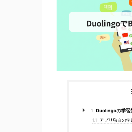
1
Duolingoの
1.1
アプリ独自の学