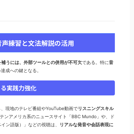
音声練習と文法解説の活用
キルを補うには、外部ツールとの併用が不可欠
である。特に
音
ル達成への鍵となる。
よる実践力強化
ら、現地のテレビ番組やYouTube動画で
リスニングスキル
ンアメリカ系のニュースサイト「BBC Mundo」や、ド
os（スペイン語版）」などの視聴は、
リアルな発音や会話表現に