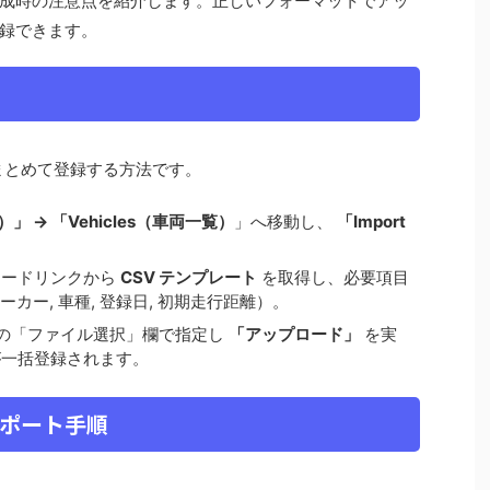
成時の注意点を紹介します。正しいフォーマットでアッ
録できます。
まとめて登録する方法です。
）」 → 「Vehicles（車両一覧）
」へ移動し、
「Import
。
ロードリンクから
CSV テンプレート
を取得し、必要項目
 メーカー, 車種, 登録日, 初期走行距離）。
面の「ファイル選択」欄で指定し
「アップロード」
を実
が一括登録されます。
ンポート手順