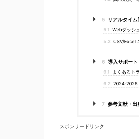
5
リアルタイム
5.1
Webダッシ
5.2
CSV/Exc
6
導入サポート
6.1
よくあるト
6.2
2024‑20
7
参考文献・出
スポンサードリンク