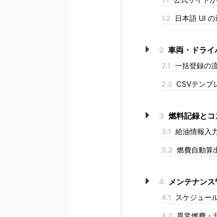
1.2
日本語 UI 
2
車両・ドライ
2.1
一括登録の
2.2
CSVテンプ
3
燃料記録とコ
3.1
給油情報入
3.2
燃費自動算
4
メンテナンス
4.1
スケジュー
4.2
異常燃費・