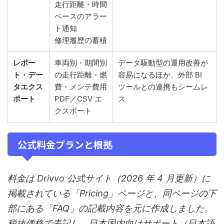
走行距離・時間
ベースのアラー
ト通知
修理履歴の蓄積
レポー
車両別・期間別
データ駆動型の運用改善が
ト・デー
の走行距離・燃
容易になるほか、外部 BI
タエクス
費・メンテ費用
ツールとの連携もシームレ
ポート
PDF／CSV エ
ス
クスポート
公式料金プランと根拠
料金は Drivvo 公式サイト（2026 年 4 月更新）に
掲載されている「Pricing」ページと、同ページの下
部にある「FAQ」の記載内容を元に作成しました。
税抜価格で表記し、日本国内向けサポート（日本語