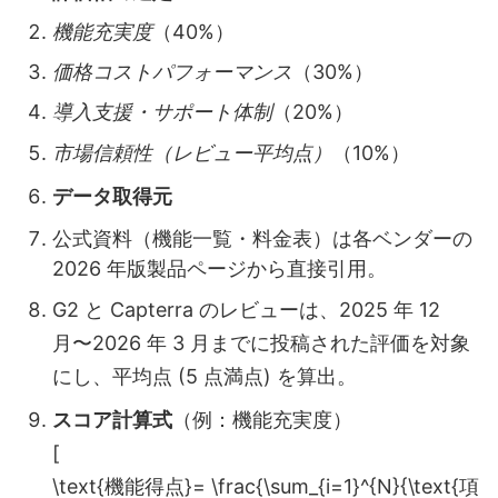
機能充実度
（40%）
価格コストパフォーマンス
（30%）
導入支援・サポート体制
（20%）
市場信頼性（レビュー平均点）
（10%）
データ取得元
公式資料（機能一覧・料金表）は各ベンダーの
2026 年版製品ページから直接引用。
G2 と Capterra のレビューは、2025 年 12
月〜2026 年 3 月までに投稿された評価を対象
にし、平均点 (5 点満点) を算出。
スコア計算式
（例：機能充実度）
[
\text{機能得点}= \frac{\sum_{i=1}^{N}{\text{項