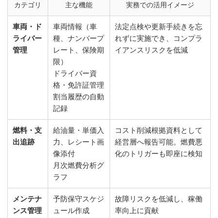
カテゴリ
主な機能
実務での活用イメージ
車両・ド
車両情報（車
法定点検や更新手続きを忘
ライバー
種、ナンバープ
れずに実施でき、コンプラ
管理
レート、保険期
イアンスリスクを低減
限）
ドライバー資
格・免許証管理
割当履歴の自動
記録
燃料・支
給油量・単価入
コスト削減根拠資料として
出追跡
力、レシート画
経営層へ報告可能。燃費悪
像添付
化のトリガーも即座に検知
月次燃費分析グ
ラフ
メンテナ
予防保守スケジ
故障リスクを低減し、稼働
ンス管理
ュール作成
率向上に貢献