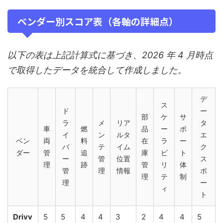
ベンダー別スコア表（各軸の詳細点）
以下の表は上記計算式に基づき、2026 年 4 月時点
で取得したデータを統合して作成しました。
デ
ス
ド
ー
部
ケ
サ
ラ
メ
リア
タ
車
燃
品
ー
ポ
イ
ン
ルタ
エ
ベン
両
料
在
ラ
ー
バ
テ
イム
ク
ダー
管
追
庫
ビ
ト
ー
管
位置
ス
理
跡
管
リ
体
管
理
情報
ポ
理
テ
制
理
ー
ィ
ト
Drivv
5
5
4
4
3
2
4
4
5