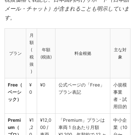
メール・チャット）が含まれることも明示していま
す。
月
額
(
年額
主な対
プラン
料金根拠
税
(税抜)
象
抜
)
Free（
¥
¥0
公式ページの「Free」
小規模
ベーシ
0
プラン表記
事業
ック）
者・試
用目的
Premi
¥1
¥12,0
「Premium」プランは
中小企
um（
,2
00 /
車両 1 台あたり月額
業（10
プロ）
0
車両
¥1,200、年契約で 12 ヶ
台〜