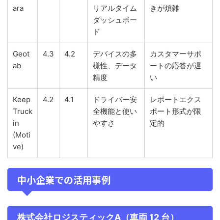
ara
リアルタイム
きが煩雑
ダッシュボー
ド
Geot
4.3
4.2
デバイスの多
カスタマーサポ
ab
様性、データ
ートの応答が遅
精度
い
Keep
4.2
4.1
ドライバー安
レポートエクス
Truck
全機能と使い
ポート形式が限
in
やすさ
定的
(Moti
ve)
中小企業での活用事例
株式会社ロジスティックA（車両 12 台）