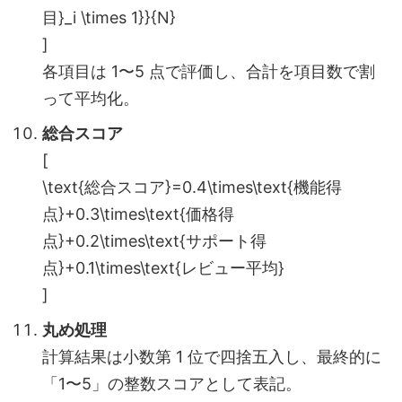
目}_i \times 1}}{N}
]
各項目は 1〜5 点で評価し、合計を項目数で割
って平均化。
総合スコア
[
\text{総合スコア}=0.4\times\text{機能得
点}+0.3\times\text{価格得
点}+0.2\times\text{サポート得
点}+0.1\times\text{レビュー平均}
]
丸め処理
計算結果は小数第 1 位で四捨五入し、最終的に
「1〜5」の整数スコアとして表記。