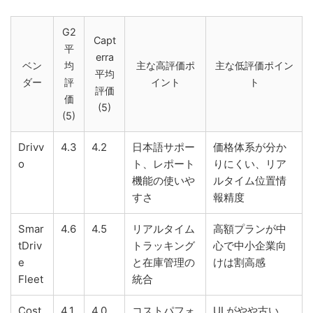
G2
Capt
平
erra
ベン
均
主な高評価ポ
主な低評価ポイン
平均
ダー
評
イント
ト
評価
価
(5)
(5)
Drivv
4.3
4.2
日本語サポー
価格体系が分か
o
ト、レポート
りにくい、リア
機能の使いや
ルタイム位置情
すさ
報精度
Smar
4.6
4.5
リアルタイム
高額プランが中
tDriv
トラッキング
心で中小企業向
e
と在庫管理の
けは割高感
Fleet
統合
Cost
4.1
4.0
コストパフォ
UI がやや古い