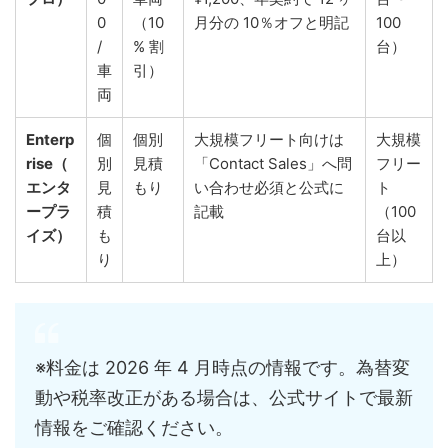
0
（10
月分の 10％オフと明記
100
/
% 割
台）
車
引）
両
Enterp
個
個別
大規模フリート向けは
大規模
rise（
別
見積
「Contact Sales」へ問
フリー
エンタ
見
もり
い合わせ必須と公式に
ト
ープラ
積
記載
（100
イズ）
も
台以
り
上）
※料金は 2026 年 4 月時点の情報です。為替変
動や税率改正がある場合は、公式サイトで最新
情報をご確認ください。