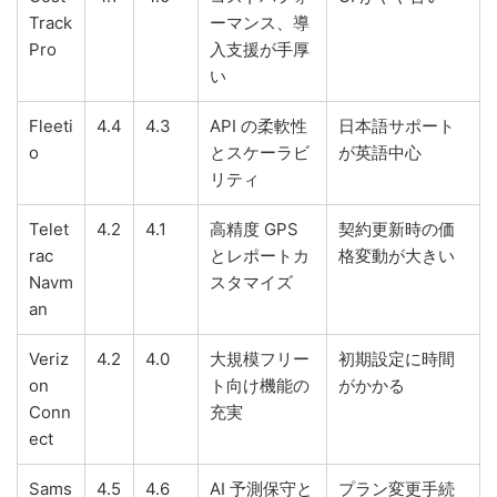
Track
ーマンス、導
Pro
入支援が手厚
い
Fleeti
4.4
4.3
API の柔軟性
日本語サポート
o
とスケーラビ
が英語中心
リティ
Telet
4.2
4.1
高精度 GPS
契約更新時の価
rac
とレポートカ
格変動が大きい
Navm
スタマイズ
an
Veriz
4.2
4.0
大規模フリー
初期設定に時間
on
ト向け機能の
がかかる
Conn
充実
ect
Sams
4.5
4.6
AI 予測保守と
プラン変更手続