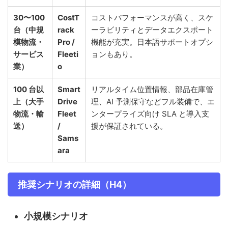
30〜100
CostT
コストパフォーマンスが高く、スケ
台（中規
rack
ーラビリティとデータエクスポート
模物流・
Pro /
機能が充実。日本語サポートオプシ
サービス
Fleeti
ョンもあり。
業）
o
100 台以
Smart
リアルタイム位置情報、部品在庫管
上（大手
Drive
理、AI 予測保守などフル装備で、エ
物流・輸
Fleet
ンタープライズ向け SLA と導入支
送）
/
援が保証されている。
Sams
ara
推奨シナリオの詳細（H4）
小規模シナリオ