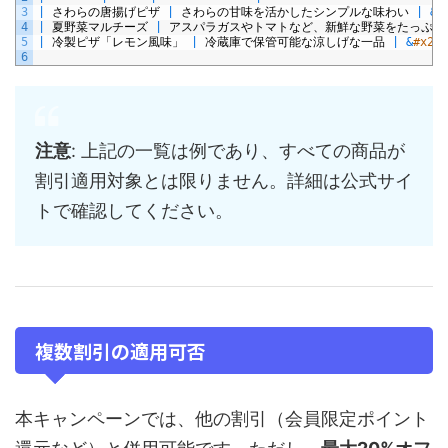
3
|
さわらの唐揚げピザ
|
さわらの甘味を活かしたシンプルな味わい
|
&
#
4
|
夏野菜マルチーズ
|
アスパラガスやトマトなど、新鮮な野菜をたっぷり
5
|
冷製ピザ「レモン風味」
|
冷蔵庫で保管可能な涼しげな一品
|
&
#x270
6
注意
: 上記の一覧は例であり、すべての商品が
割引適用対象とは限りません。詳細は公式サイ
トで確認してください。
複数割引の適用可否
本キャンペーンでは、他の割引（会員限定ポイント