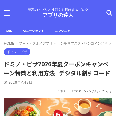
最高のアプリと技術をお届けするブログ
アプリの達人
SNS
AIエージェント
エンジニア
HOME
>
フード・グルメアプリ
>
ランチサブスク・ワンコイン弁当
>
ド
ドミノ・ピザ
ドミノ・ピザ2026年夏クーポンキャンペ
ーン特典と利用方法 | デジタル割引コード
2026年7月8日
ⓘ本ページはプロモーションが含まれています