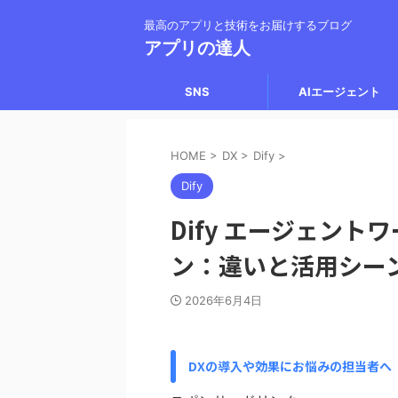
最高のアプリと技術をお届けするブログ
アプリの達人
SNS
AIエージェント
HOME
>
DX
>
Dify
>
Dify
Dify エージェントワ
ン：違いと活用シー
2026年6月4日
DXの導入や効果にお悩みの担当者へ