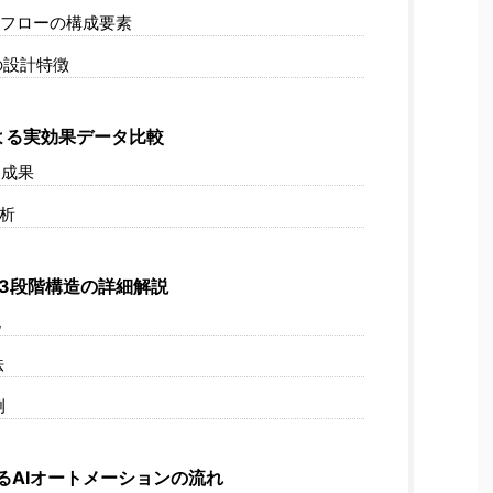
フローの構成要素
の設計特徴
よる実効果データ比較
的成果
分析
の3段階構造の詳細解説
化
法
例
るAIオートメーションの流れ