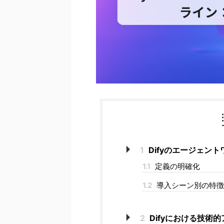
1
Difyのエージェン
1.1
定義の明確化
1.2
導入シーン別の特徴
2
Difyにおける技術