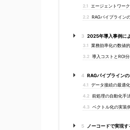
2.1
エージェントワーク
2.2
RAGパイプライン
3
2025年導入事例に
3.1
業務効率化の数値
3.2
導入コストとROI
4
RAGパイプライン
4.1
データ接続の最適
4.2
前処理の自動化手
4.3
ベクトル化の実装
5
ノーコードで実現す