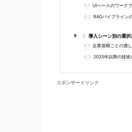
5.1
UIベースのワーク
5.2
RAGパイプライン
6
導入シーン別の選択
6.1
企業規模ごとの適し
6.2
2025年以降の技
スポンサードリンク