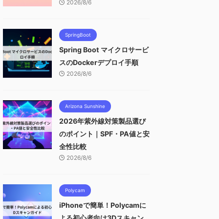
2026/8/6
SpringBoot
Spring Boot マイクロサービ
スのDockerデプロイ手順
2026/8/6
Arizona Sunshine
2026年紫外線対策製品選び
のポイント｜SPF・PA値と安
全性比較
2026/8/6
Polycam
iPhoneで簡単！Polycamに
よる初心者向け3Dスキャン