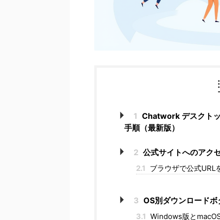
1
Chatwork デス
手順（最新版）
2
公式サイトへのアク
2.1
ブラウザで公式URL
3
OS別ダウンロードボ
3.1
Windows版とmac