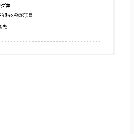
ング集
不能時の確認項目
絡先