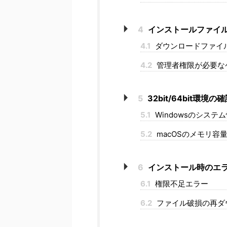
4
インストールファイ
4.1
ダウンロードファイ
4.2
管理者権限が必要な
5
32bit/64bit環境の
5.1
Windowsのシステ
5.2
macOSのメモリ容
6
インストール時のエ
6.1
権限不足エラー
6.2
ファイル破損の再ダ