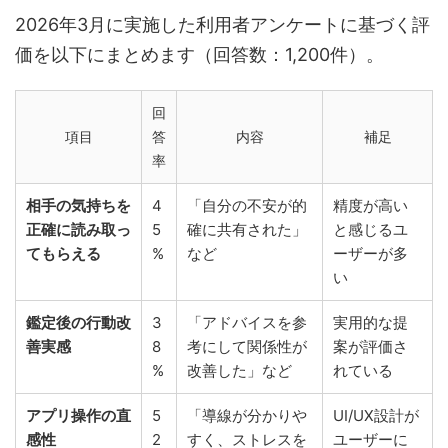
2026年3月に実施した利用者アンケートに基づく評
価を以下にまとめます（回答数：1,200件）。
回
項目
答
内容
補足
率
相手の気持ちを
4
「自分の不安が的
精度が高い
正確に読み取っ
5
確に共有された」
と感じるユ
てもらえる
%
など
ーザーが多
い
鑑定後の行動改
3
「アドバイスを参
実用的な提
善実感
8
考にして関係性が
案が評価さ
%
改善した」など
れている
アプリ操作の直
5
「導線が分かりや
UI/UX設計が
感性
2
すく、ストレスを
ユーザーに