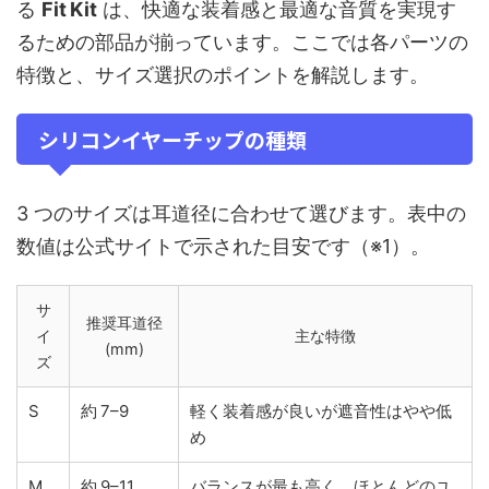
る
Fit Kit
は、快適な装着感と最適な音質を実現す
るための部品が揃っています。ここでは各パーツの
特徴と、サイズ選択のポイントを解説します。
シリコンイヤーチップの種類
3 つのサイズは耳道径に合わせて選びます。表中の
数値は公式サイトで示された目安です（※1）。
サ
推奨耳道径
イ
主な特徴
(mm)
ズ
S
約 7–9
軽く装着感が良いが遮音性はやや低
め
M
約 9–11
バランスが最も高く、ほとんどのユ