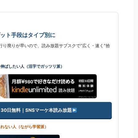
プット手段はタイプ別に
略本は流行り廃りが早いので、読み放題サブスクで"広く・速く"拾
を伸ばしたい人（活字でガッツリ派）
mited 30日無料｜SNSマーケ本読み放題
取れない人（ながら学習派）