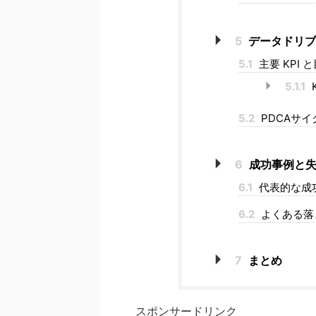
5
データドリブン
5.1
主要 KPI 
5.1.1
5.2
PDCAサ
6
成功事例と失
6.1
代表的な成
6.2
よくある落
7
まとめ
スポンサードリンク