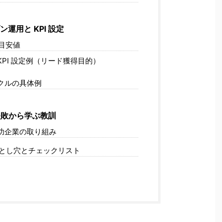
運用と KPI 設定
と目安値
KPI 設定例（リード獲得目的）
イクルの具体例
敗から学ぶ教訓
功企業の取り組み
とし穴とチェックリスト