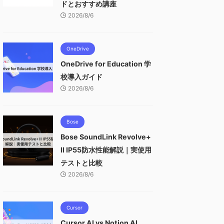
ドとおすすめ講座
2026/8/6
OneDrive
OneDrive for Education 学
校導入ガイド
2026/8/6
Bose
Bose SoundLink Revolve+
II IP55防水性能解説｜実使用
テストと比較
2026/8/6
Cursor
Cursor AI vs Notion AI