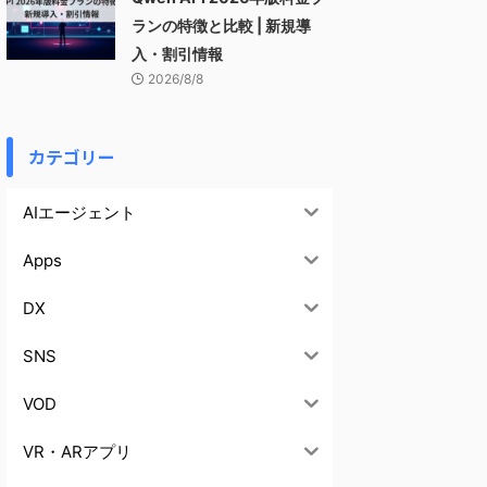
ランの特徴と比較 | 新規導
入・割引情報
2026/8/8
カテゴリー
AIエージェント
Apps
DX
SNS
VOD
VR・ARアプリ