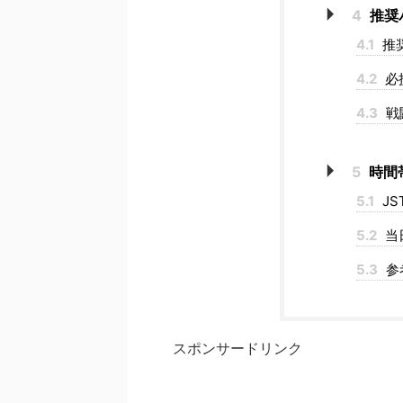
4
推奨
4.1
推
4.2
必
4.3
戦
5
時間
5.1
JS
5.2
当
5.3
参
スポンサードリンク