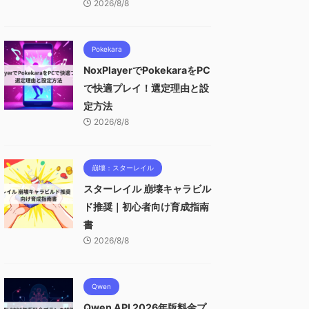
2026/8/8
Pokekara
NoxPlayerでPokekaraをPC
で快適プレイ！選定理由と設
定方法
2026/8/8
崩壊：スターレイル
スターレイル 崩壊キャラビル
ド推奨｜初心者向け育成指南
書
2026/8/8
Qwen
Qwen API 2026年版料金プ