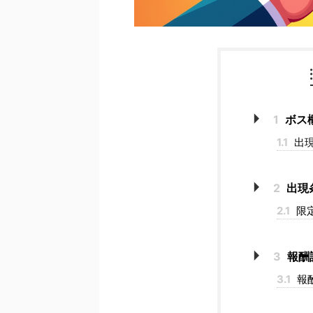
1
ボス
1.1
出現
2
出現
2.1
限
3
報酬
3.1
報