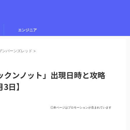
エンジニア
ブンバーンズレッド
>
ックンノット」出現日時と攻略
月3日】
ⓘ本ページはプロモーションが含まれています