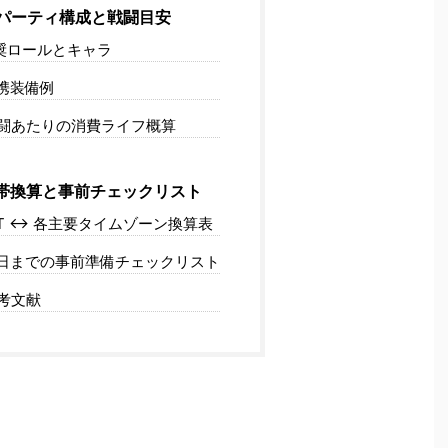
パーティ構成と戦闘目安
奨ロールとキャラ
携装備例
闘あたりの消費ライフ概算
帯換算と事前チェックリスト
T ↔︎ 各主要タイムゾーン換算表
日までの事前準備チェックリスト
考文献