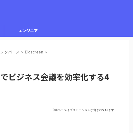
エンジニア
・メタバース
>
Bigscreen
>
ond 2でビジネス会議を効率化する4
ⓘ本ページはプロモーションが含まれています