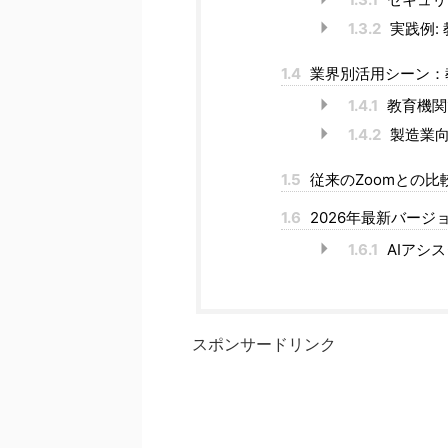
1.3.2
実践例:
1.4
業界別活用シーン：
1.4.1
教育機関
1.4.2
製造業向
1.5
従来のZoomとの比
1.6
2026年最新バージ
1.6.1
AIアシ
スポンサードリンク