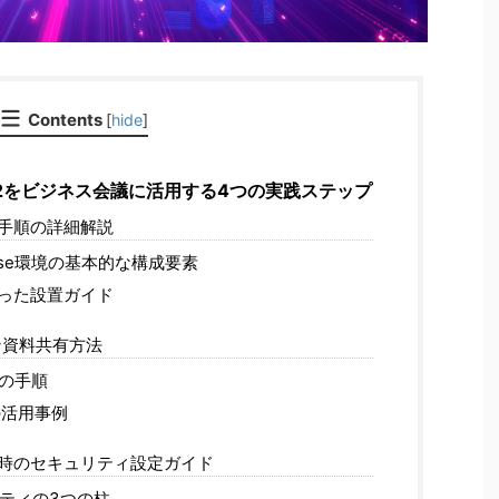
Contents
[
hide
]
yond 2をビジネス会議に活用する4つの実践ステップ
設定手順の詳細解説
house環境の基本的な構成要素
った設置ガイド
ン資料共有方法
の手順
活用事例
時のセキュリティ設定ガイド
ティの3つの柱