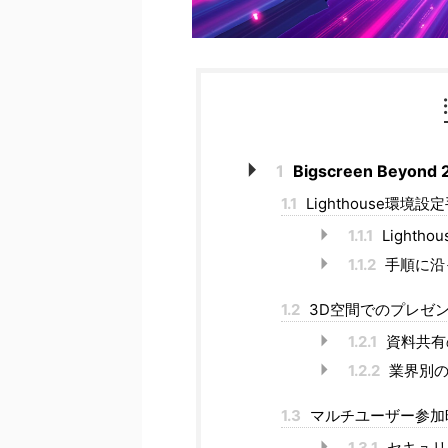
1
Bigscreen Be
1.1
Lighthouse環境
1.1.1
Light
1.1.2
手順に沿
1.2
3D空間でのプレゼ
1.2.1
資料共有
1.2.2
業界別の
1.3
マルチユーザー参加
1.3.1
セキュリ