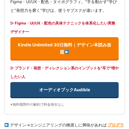
Figma・UI/UX・配色・タイポグラフィ。"手を動かす"学び
と"発想力を磨く"学びは、使うサブスクが違います。
▷ Figma・UI/UX・配色の具体テクニックを体系化したい実務
デザイナー
Kindle Unlimited 30日無料｜デザイン本読み放
題
▷ ブランド・発想・ディレクション系のインプットを"耳で"増や
したい人
オーディオブックAudible
※無料期間中の解約で料金発生なし
デザイン→エンジニアリングの橋渡しに興味があれば
プログラ