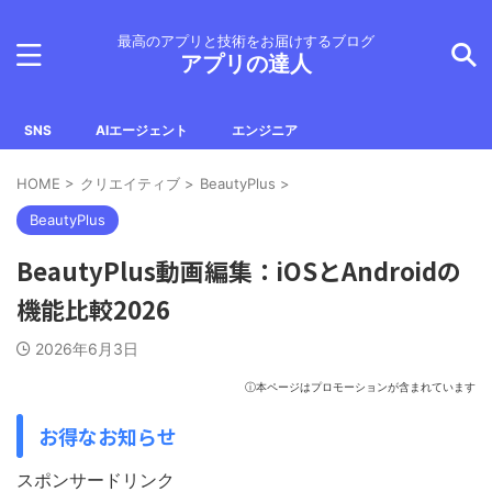
最高のアプリと技術をお届けするブログ
アプリの達人
SNS
AIエージェント
エンジニア
HOME
>
クリエイティブ
>
BeautyPlus
>
BeautyPlus
BeautyPlus動画編集：iOSとAndroidの
機能比較2026
2026年6月3日
ⓘ本ページはプロモーションが含まれています
お得なお知らせ
スポンサードリンク