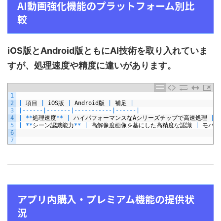
AI動画強化機能のプラットフォーム別比
較
iOS版とAndroid版ともにAI技術を取り入れていま
すが、処理速度や精度に違いがあります。
1
2
|
項目
|
iOS
版
|
Android
版
|
補足
|
3
|
--
--
--
|
--
--
--
-
|
--
--
--
--
--
-
|
--
--
--
|
4
|
*
*
処理速度
*
*
|
ハイパフォーマンスな
A
シリーズチップで高速処理
|
5
|
*
*
シーン認識能力
*
*
|
高解像度画像を基にした高精度な認識
|
モバイ
6
7
アプリ内購入・プレミアム機能の提供状
況