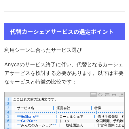
代替カーシェアサービスの選定ポイント
利用シーンに合ったサービス選び
Anycaのサービス終了に伴い、代替となるカーシェ
アサービスを検討する必要があります。以下は主要
なサービスと特徴の比較です：
1
ここは表の前の説明文です。
2
3
|
サービス名
|
運営会社
|
特徴
4
|
--
--
--
--
--
--
--
--
--
--
|
--
--
--
--
--
--
--
--
--
-
|
--
--
--
--
--
--
--
-
5
|
*
*
GoShare*
*
|
ローカルシェア
|
借り手優先型、料金
6
|
*
*
Car2Go*
*
|
トヨタ
|
全国展開、予約制
7
|
*
*
みんなのカーシェア
*
*
|
一般社団法人
|
非営利団体による運