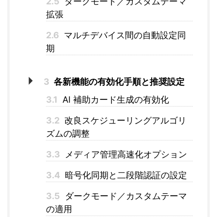
2.5
ダークモード／カスタムテーマ
拡張
2.6
マルチデバイス間の自動設定同
期
3
各新機能の有効化手順と推奨設定
3.1
AI 補助カード生成の有効化
3.2
改良スケジューリングアルゴリ
ズムの調整
3.3
メディア管理高速化オプション
3.4
暗号化同期と二段階認証の設定
3.5
ダークモード／カスタムテーマ
の適用