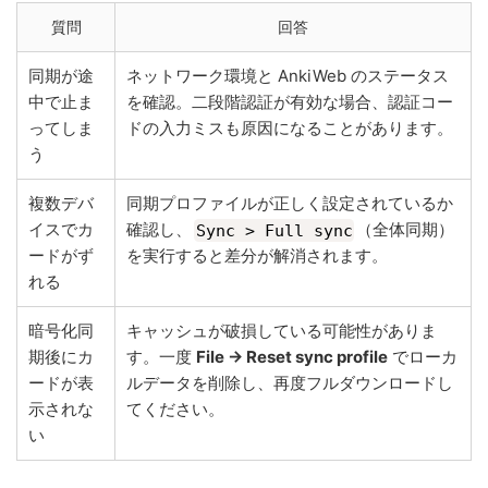
質問
回答
同期が途
ネットワーク環境と AnkiWeb のステータス
中で止ま
を確認。二段階認証が有効な場合、認証コー
ってしま
ドの入力ミスも原因になることがあります。
う
複数デバ
同期プロファイルが正しく設定されているか
イスでカ
確認し、
（全体同期）
Sync > Full sync
ードがず
を実行すると差分が解消されます。
れる
暗号化同
キャッシュが破損している可能性がありま
期後にカ
す。一度
File → Reset sync profile
でローカ
ードが表
ルデータを削除し、再度フルダウンロードし
示されな
てください。
い