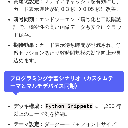
高速化設定
：メディアキャッシュを有効にし、
カード表示遅延が約 0.3 秒 → 0.05 秒に改善。
暗号同期
：エンドツーエンド暗号化と二段階認
証で、機密性の高い画像データも安全にクラウ
ド保存。
期待効果
：カード表示待ち時間が削減され、学
習セッションあたり数時間規模の効率向上が見
込めます。
プログラミング学習シナリオ（カスタムテ
ーマとマルチデバイス同期）
デッキ構成
：
Python Snippets
に 1,200 行
以上のコード例を格納。
テーマ設定
：ダークモード＋フォントサイズ