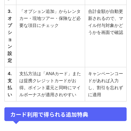
3.
「オプション追加」からレンタ
合計金額が自動更
オ
カー・現地ツアー・保険など必
新されるので、マ
プ
要な項目にチェック
イル付与対象かど
シ
うかを画面で確認
ョ
ン
設
定
4.
支払方法は「ANAカード」また
キャンペーンコー
支
は提携クレジットカードがお
ドがあれば入力
払
得。ポイント還元と同時にマイ
し、割引を忘れず
い
ルボーナスが適用されやすい
に適用
カード利用で得られる追加特典