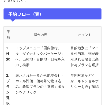
とめました。
予約フロー（表）
手
操作内容
ポイント
順
1.
トップメニュー「国内旅行」
目的地別に「マイ
検
→「ダイナミックパッケージ」
ル付与率」列が表
索
へ。出発地・目的地・日程を入
示される場合は高
力し検索
付与プランを選択
2.
表示された一覧から航空会社・
早割対象かどう
プ
ホテル評価・価格帯で絞り込
か、キャンセルポ
ラ
み。希望プランの「選択」ボタ
リシーを必ず確認
ン
ンをクリック
選
択