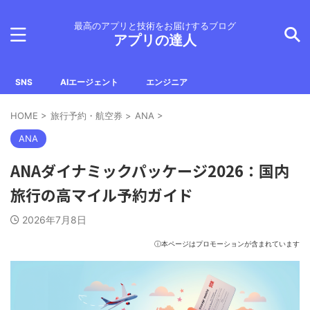
最高のアプリと技術をお届けするブログ
アプリの達人
SNS
AIエージェント
エンジニア
HOME
>
旅行予約・航空券
>
ANA
>
ANA
ANAダイナミックパッケージ2026：国内
旅行の高マイル予約ガイド
2026年7月8日
ⓘ本ページはプロモーションが含まれています