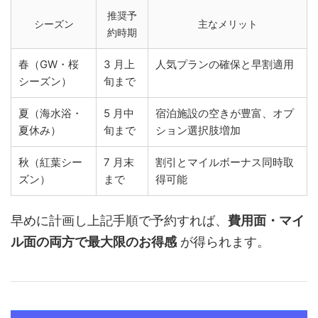
推奨予
シーズン
主なメリット
約時期
春（GW・桜
3 月上
人気プランの確保と早割適用
シーズン）
旬まで
夏（海水浴・
5 月中
宿泊施設の空きが豊富、オプ
夏休み）
旬まで
ション選択肢増加
秋（紅葉シー
7 月末
割引とマイルボーナス同時取
ズン）
まで
得可能
早めに計画し上記手順で予約すれば、
費用面・マイ
ル面の両方で最大限のお得感
が得られます。