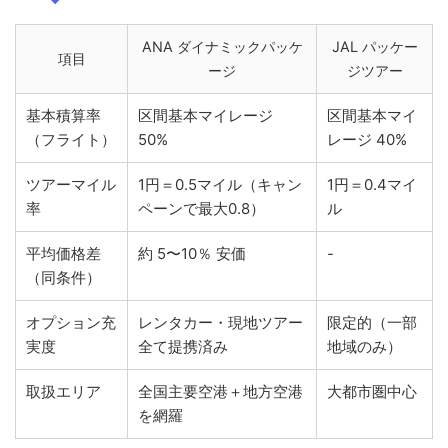
ANA ダイナミックパッケ
JAL パッケー
項目
ージ
ジツアー
基本積算率
区間基本マイレージ
区間基本マイ
（フライト）
50%
レージ 40%
ツアーマイル
1円＝0.5マイル（キャン
1円＝0.4マイ
率
ペーンで最大0.8）
ル
平均価格差
約 5〜10％ 安価
-
（同条件）
オプション充
レンタカー・現地ツアー
限定的（一部
実度
全て提携済み
地域のみ）
取扱エリア
全国主要空港＋地方空港
大都市圏中心
を網羅