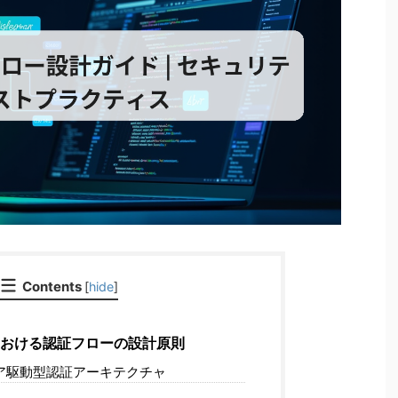
Contents
[
hide
]
ebにおける認証フローの設計原則
ア駆動型認証アーキテクチャ