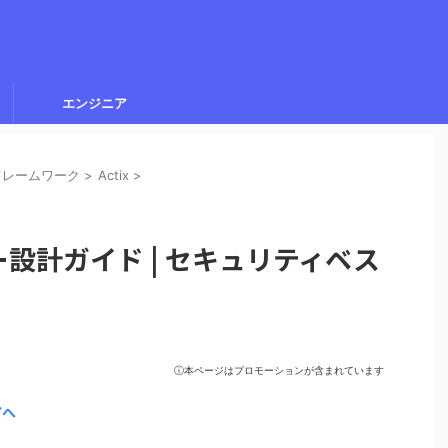
エンジニア
フレームワーク
>
Actix
>
ロー設計ガイド | セキュリティベス
ⓘ本ページはプロモーションが含まれています
アへ