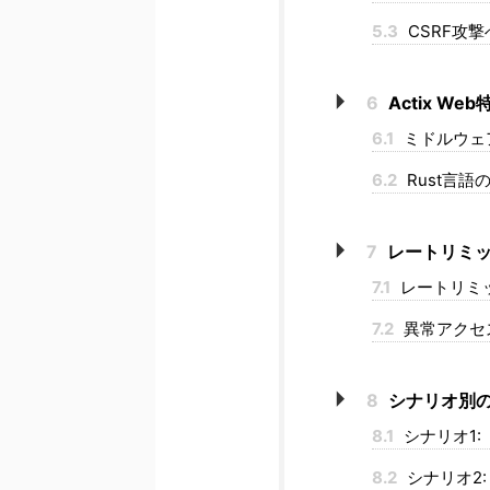
5.3
CSRF攻
6
Actix W
6.1
ミドルウェ
6.2
Rust言語
7
レートリミッ
7.1
レートリミ
7.2
異常アクセ
8
シナリオ別
8.1
シナリオ1:
8.2
シナリオ2