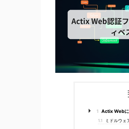
1
Actix W
1.1
ミドルウェ