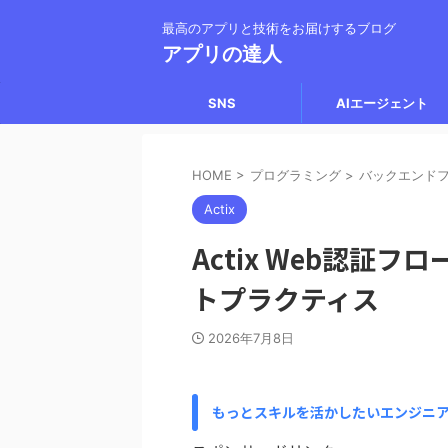
最高のアプリと技術をお届けするブログ
アプリの達人
SNS
AIエージェント
HOME
>
プログラミング
>
バックエンド
Actix
Actix Web認証フ
トプラクティス
2026年7月8日
もっとスキルを活かしたいエンジニ