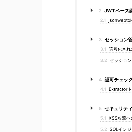
2
JWTベース
2.1
jsonweb
3
セッション
3.1
暗号化され
3.2
セッション
4
認可チェッ
4.1
Extract
5
セキュリティ
5.1
XSS攻撃へ
5.2
SQLイン