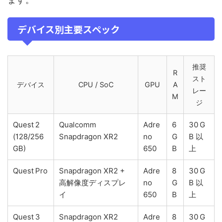
デバイス別主要スペック
推奨
R
スト
デバイス
CPU / SoC
GPU
A
レー
M
ジ
Quest 2
Qualcomm
Adre
6
30 G
(128/256
Snapdragon XR2
no
G
B 以
GB)
650
B
上
Quest Pro
Snapdragon XR2 +
Adre
8
30 G
高解像度ディスプレ
no
G
B 以
イ
650
B
上
Quest 3
Snapdragon XR2
Adre
8
30 G