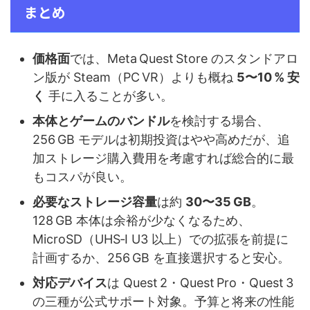
まとめ
価格面
では、Meta Quest Store のスタンドアロ
ン版が Steam（PC VR）よりも概ね
5〜10 % 安
く
手に入ることが多い。
本体とゲームのバンドル
を検討する場合、
256 GB モデルは初期投資はやや高めだが、追
加ストレージ購入費用を考慮すれば総合的に最
もコスパが良い。
必要なストレージ容量
は約
30〜35 GB
。
128 GB 本体は余裕が少なくなるため、
MicroSD（UHS‑I U3 以上）での拡張を前提に
計画するか、256 GB を直接選択すると安心。
対応デバイス
は Quest 2・Quest Pro・Quest 3
の三種が公式サポート対象。予算と将来の性能