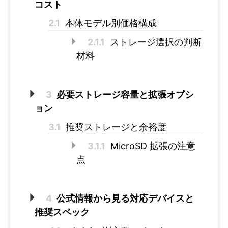
コスト
2.1
本体モデル別価格構成
2.1.1
ストレージ選択の判断
材料
3
必要ストレージ容量と拡張オプシ
ョン
3.1
推奨ストレージと余裕度
3.1.1
MicroSD 拡張の注意
点
4
公式情報から見る対応デバイスと
推奨スペック