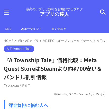
最高のアプリと技術をお届けするブログ
アプリの達人
SNS
AIエージェント
エンジニア
HOME
>
VR・ARアプリ
>
VR RPG・オープンワールドゲーム
>
A Towns
A Township Tale
『A Township Tale』価格比較：Meta
Quest StoreはSteamより約¥700安い＆
バンドル割引情報
2026年6月5日
ⓘ本ページはプロモーションが含まれています
課金負担に悩む人へ