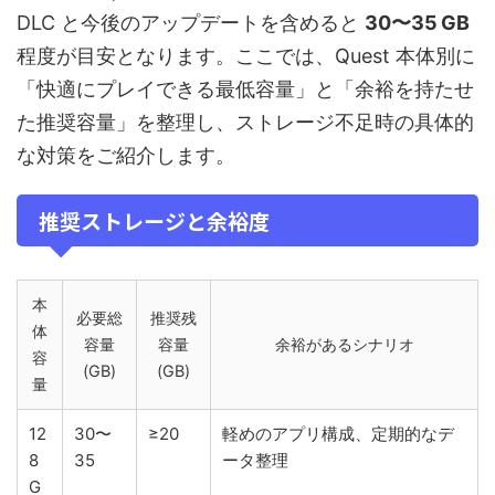
DLC と今後のアップデートを含めると
30〜35 GB
程度が目安となります。ここでは、Quest 本体別に
「快適にプレイできる最低容量」と「余裕を持たせ
た推奨容量」を整理し、ストレージ不足時の具体的
な対策をご紹介します。
推奨ストレージと余裕度
本
必要総
推奨残
体
容量
容量
余裕があるシナリオ
容
(GB)
(GB)
量
12
30〜
≥20
軽めのアプリ構成、定期的なデ
8
35
ータ整理
G