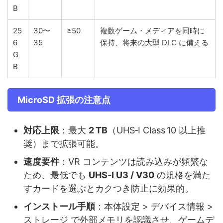
B
25
30〜
≥50
複数ゲーム・メディアを同時に
6
35
保持、将来の大型 DLC に備える
G
B
MicroSD 拡張の注意点
対応上限
：最大
2 TB
（UHS‑I Class 10 以上推
奨）まで拡張可能。
速度要件
：VR コンテンツは読み込みが頻繁な
ため、最低でも
UHS‑I U3 / V30
の規格を満た
すカードを選ぶとカクつき防止に効果的。
インストール手順
：本体設定 > デバイス情報 >
ストレージ で外部メモリを認識させ、ゲームデ