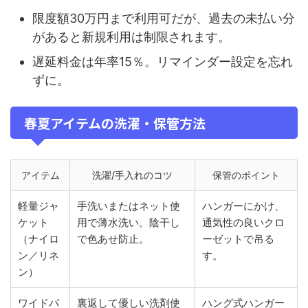
限度額30万円まで利用可だが、過去の未払い分
があると新規利用は制限されます。
遅延料金は年率15％。リマインダー設定を忘れ
ずに。
春夏アイテムの洗濯・保管方法
アイテム
洗濯/手入れのコツ
保管のポイント
軽量ジャ
手洗いまたはネット使
ハンガーにかけ、
ケット
用で薄水洗い。陰干し
通気性の良いクロ
（ナイロ
で色あせ防止。
ーゼットで吊る
ン／リネ
す。
ン）
ワイドパ
裏返して優しい洗剤使
ハング式ハンガー