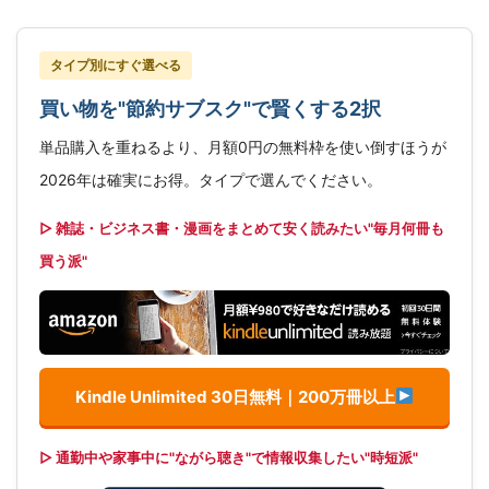
タイプ別にすぐ選べる
買い物を"節約サブスク"で賢くする2択
単品購入を重ねるより、月額0円の無料枠を使い倒すほうが
2026年は確実にお得。タイプで選んでください。
▷ 雑誌・ビジネス書・漫画をまとめて安く読みたい"毎月何冊も
買う派"
Kindle Unlimited 30日無料｜200万冊以上
▷ 通勤中や家事中に"ながら聴き"で情報収集したい"時短派"