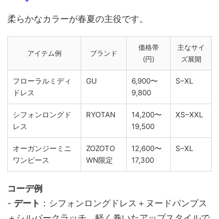
柔らかなカラーが春夏の主役です。
価格帯
主なサイ
アイテム例
ブランド
(円)
ズ展開
フローラルミディ
GU
6,900〜
S–XL
ドレス
9,800
シフォンロングド
RYOTAN
14,200〜
XS–XXL
レス
19,500
オーガンジーミニ
ZOZOTO
12,600〜
S–XL
ワンピース
WN限定
17,300
コーデ例
-
デート
：シフォンロングドレス＋ヌードパンプス
＋シルバークラッチ。軽く巻いたアップスタイルで