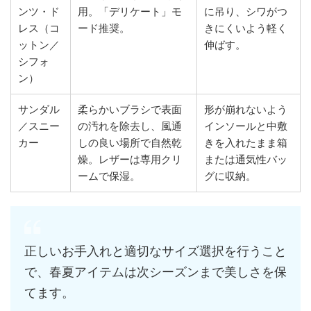
ンツ・ド
用。「デリケート」モ
に吊り、シワがつ
レス（コ
ード推奨。
きにくいよう軽く
ットン／
伸ばす。
シフォ
ン）
サンダル
柔らかいブラシで表面
形が崩れないよう
／スニー
の汚れを除去し、風通
インソールと中敷
カー
しの良い場所で自然乾
きを入れたまま箱
燥。レザーは専用クリ
または通気性バッ
ームで保湿。
グに収納。
正しいお手入れと適切なサイズ選択を行うこと
で、春夏アイテムは次シーズンまで美しさを保
てます。