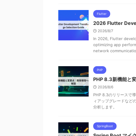
Flutter
2026 Flutter Dev
2026/8/7
In 2026, Flutter deve
optimizing app perfor
network communication 
PHP
PHP 8.3新機
2026/8/6
PHP 8.3のリリース
ィアップグレードなど
分析します。
SpringBoot
Spring Boot