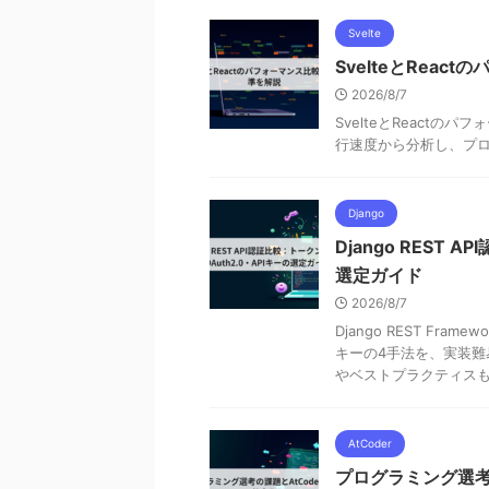
Svelte
SvelteとReac
2026/8/7
SvelteとReact
行速度から分析し、プ
Django
Django REST 
選定ガイド
2026/8/7
Django REST Fra
キーの4手法を、実装難
やベストプラクティス
AtCoder
プログラミング選考