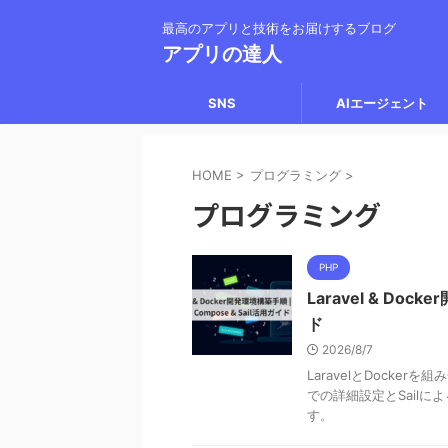
最高のアプリと技術をお届けするブログ
アプリの達人
SNS
AIエージェント
HOME
>
プログラミング
>
プログラミング
PHP
Laravel & Dock
ド
2026/8/7
LaravelとDocker
での詳細設定とSail
す。