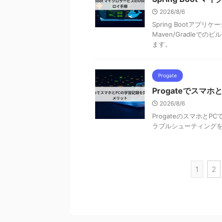
2026/8/6
Spring Bootアプ
Maven/Gradleでの
ます。
Progate
Progateでスマ
2026/8/6
Progateのスマホ
ラブルシューティング
1
2