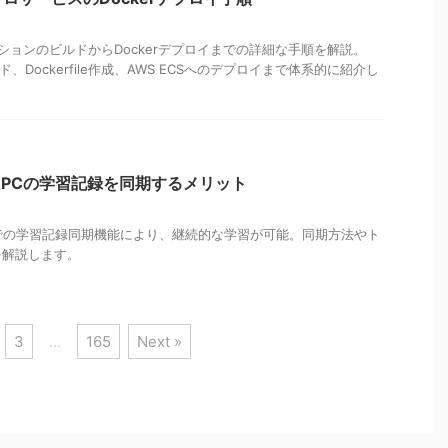
リケーションのビルドからDockerデプロイまでの詳細な手順を解説。
ビルド、Dockerfile作成、AWS ECSへのデプロイまで体系的に紹介し
ホとPCの学習記録を同期するメリット
とPCでの学習記録同期機能により、継続的な学習が可能。同期方法やト
を解説します。
3
…
165
Next »