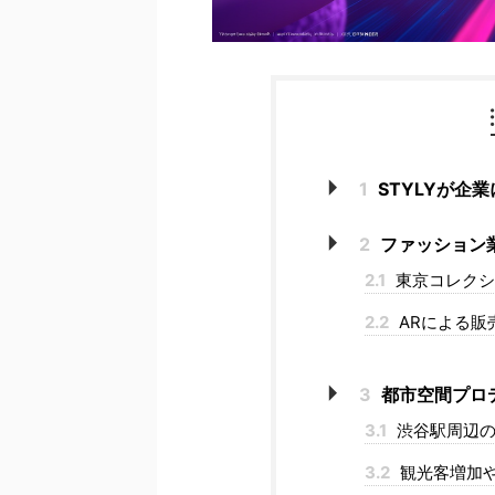
1
STYLYが企
2
ファッション
2.1
東京コレクシ
2.2
ARによる販
3
都市空間プロデ
3.1
渋谷駅周辺の
3.2
観光客増加