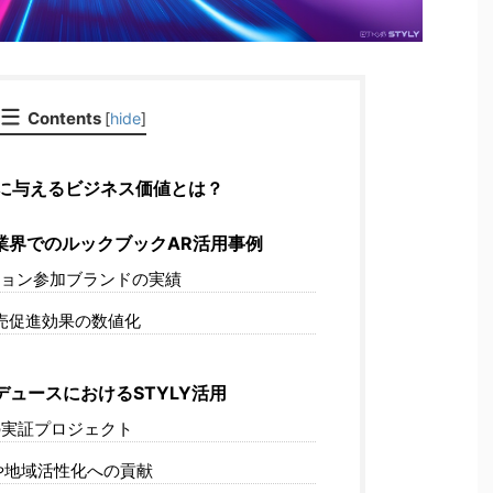
Contents
[
hide
]
業に与えるビジネス価値とは？
業界でのルックブックAR活用事例
ョン参加ブランドの実績
売促進効果の数値化
ュースにおけるSTYLY活用
実証プロジェクト
や地域活性化への貢献