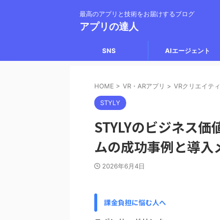
最高のアプリと技術をお届けするブログ
アプリの達人
SNS
AIエージェント
HOME
>
VR・ARアプリ
>
VRクリエイテ
STYLY
STYLYのビジネス
ムの成功事例と導入
2026年6月4日
課金負担に悩む人へ