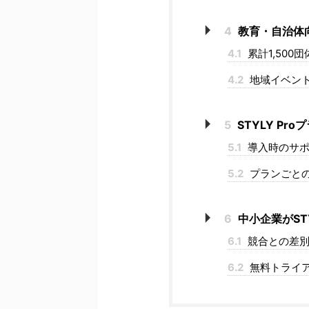
4
教育・自治体
4.1
累計1,500
4.2
地域イベン
5
STYLY P
5.1
導入時のサポ
5.2
プランごと
6
中小企業がST
6.1
競合との差別
6.2
無料トライ